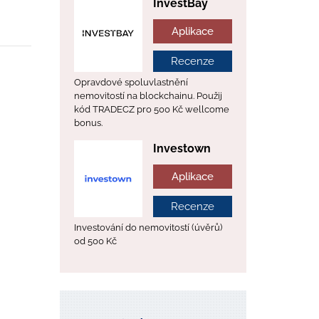
InvestBay
Aplikace
Recenze
Opravdové spoluvlastnění
nemovitostí na blockchainu. Použij
kód TRADECZ pro 500 Kč wellcome
bonus.
Investown
Aplikace
Recenze
Investování do nemovitostí (úvěrů)
od 500 Kč