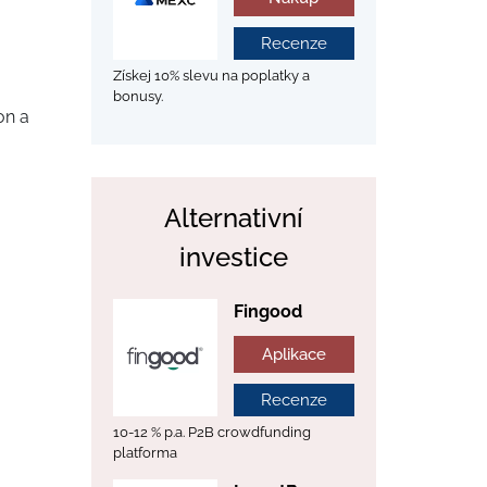
Recenze
Získej 10% slevu na poplatky a
bonusy.
on a
Alternativní
investice
Fingood
Aplikace
Recenze
10-12 % p.a. P2B crowdfunding
platforma