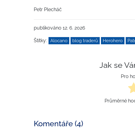
Petr Plecháč
publikováno 12. 6. 2026
Štítky:
Alocano
blog traderů
Herohero
Pat
Jak se Vá
Pro ho
Průměrné ho
Komentáře (4)