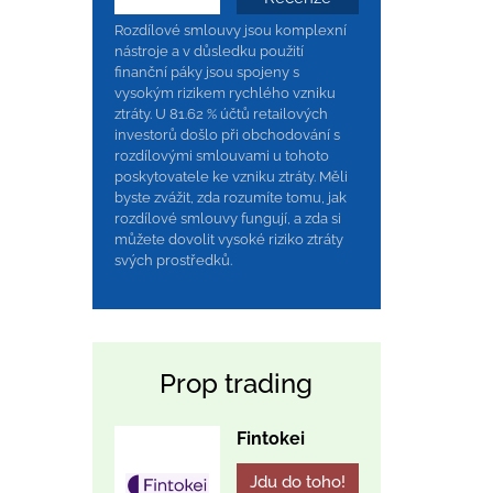
Rozdílové smlouvy jsou komplexní
nástroje a v důsledku použití
finanční páky jsou spojeny s
vysokým rizikem rychlého vzniku
ztráty. U 81.62 % účtů retailových
investorů došlo při obchodování s
rozdílovými smlouvami u tohoto
poskytovatele ke vzniku ztráty. Měli
byste zvážit, zda rozumíte tomu, jak
rozdílové smlouvy fungují, a zda si
můžete dovolit vysoké riziko ztráty
svých prostředků.
o
Prop trading
Fintokei
Jdu do toho!