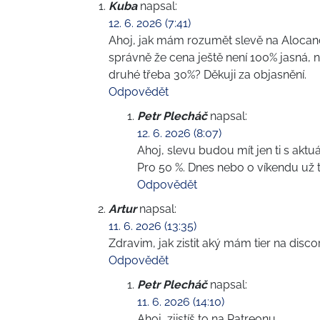
Kuba
napsal:
12. 6. 2026 (7:41)
Ahoj, jak mám rozumět slevě na Alocano
správně že cena ještě není 100% jasná, 
druhé třeba 30%? Děkuji za objasnění.
Odpovědět
Petr Plecháč
napsal:
12. 6. 2026 (8:07)
Ahoj, slevu budou mít jen ti s akt
Pro 50 %. Dnes nebo o víkendu už 
Odpovědět
Artur
napsal:
11. 6. 2026 (13:35)
Zdravim, jak zistit aký mám tier na disc
Odpovědět
Petr Plecháč
napsal:
11. 6. 2026 (14:10)
Ahoj, zjistíš to na Patreonu.