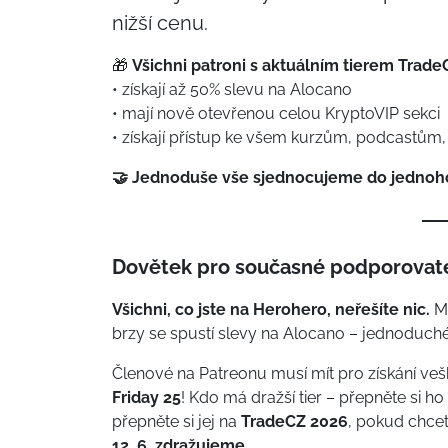
nižší cenu.
🎁
Všichni patroni s aktuálním tierem
Trade
• získají až 50% slevu na Alocano
• mají nově otevřenou celou KryptoVIP sekci
• získají přístup ke všem kurzům, podcastům
🤝 Jednoduše vše sjednocujeme do jednoho
Dovětek pro současné podporovate
Všichni, co jste na Herohero, neřešíte nic.
Má
brzy se spustí slevy na Alocano – jednoduché
Členové na Patreonu musí mít pro získání ve
Friday 25
! Kdo má dražší tier – přepněte si ho 
přepněte si jej na
TradeCZ 2026
, pokud chcet
12. 6. zdražujeme..
.