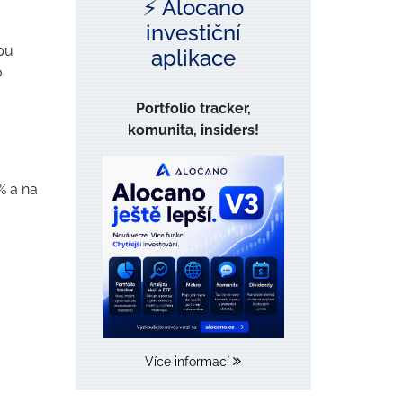
⚡️ Alocano
investiční
pu
aplikace
o
Portfolio tracker,
komunita, insiders!
% a na
Více informací