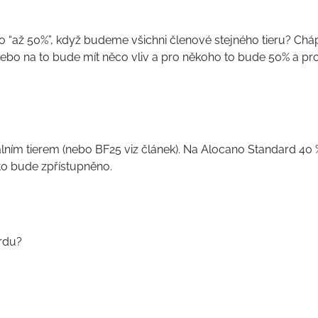
 “až 50%”, když budeme všichni členové stejného tieru? Chá
nebo na to bude mít něco vliv a pro někoho to bude 50% a pr
uálním tierem (nebo BF25 viz článek). Na Alocano Standard 40 
to bude zpřístupněno.
ordu?