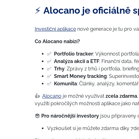
⚡️
Alocano je oficiálně 
Investiční aplikace
nové generace je tu pro vaš
Co Alocano nabízí?
✅
Portfolio tracker
: Výkonnost portfoli
✅
Analýza akcií a ETF
: Finanční data, 
✅
Trhy
: Zprávy z trhů i portfolia, brie
✅
Smart Money tracking
: Superinvestoř
✅
Komunita
: Články, analýzy, komentáře
👍
Alocano
je možné využívat
zcela zdarma
využití pokročilých možností aplikace jako na
😎
Pro náročnější investory
jsou připraveny 
Vyzkoušet si je můžete zdarma díky 7den