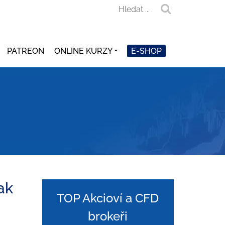
PATREON
ONLINE KURZY
E-SHOP
ak
TOP Akcioví a CFD
brokeři