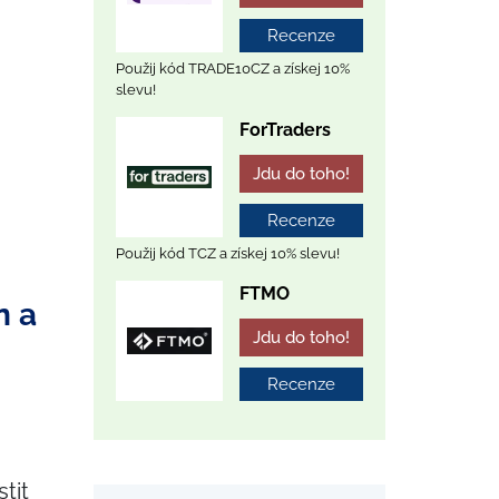
Recenze
Použij kód TRADE10CZ a získej 10%
slevu!
ForTraders
Jdu do toho!
Recenze
Použij kód TCZ a získej 10% slevu!
FTMO
n a
Jdu do toho!
Recenze
stit