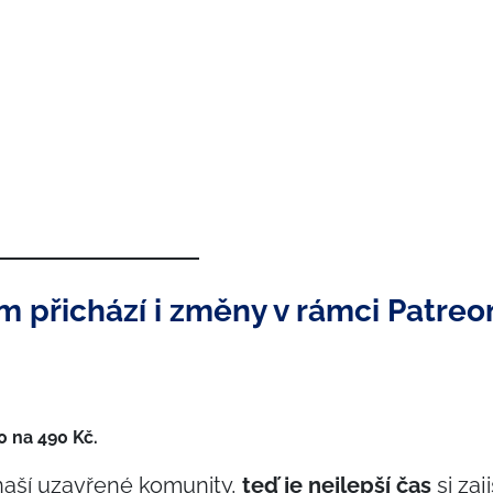
 přichází i změny v rámci Patreo
0 na 490 Kč.
 naší uzavřené komunity,
teď je nejlepší čas
si zaji