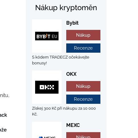
Nákup kryptoměn
Bybit
Nákup
Recenze
S kódem TRADECZ očekávejte
bonusy!
OKX
Nákup
nitu,
Recenze
Získej 300 Kč při nákupu za 10 000
Kč.
ack
MEXC
ože
Nákup