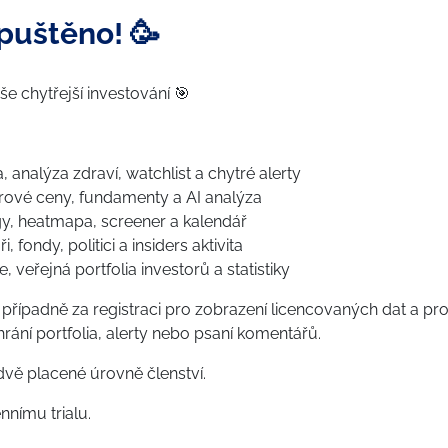
spuštěno! 🥳
e chytřejší investování 🎯
a, analýza zdraví, watchlist a chytré alerty
férové ceny, fundamenty a AI analýza
fingy, heatmapa, screener a kalendář
i, fondy, politici a insiders aktivita
, veřejná portfolia investorů a statistiky
, případně za registraci pro zobrazení licencovaných dat a pr
hrání portfolia, alerty nebo psaní komentářů.
dvě placené úrovně členství.
nímu trialu.