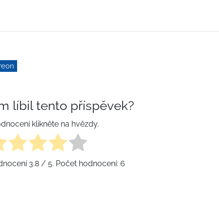
reon
m líbil tento příspěvek?
dnocení klikněte na hvězdy.
dnocení
3.8
/ 5. Počet hodnocení:
6