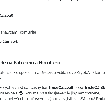
CZ 2026
, analýzám i komunitě
 členství.
le na Patreonu a Herohero
te vše k dispozici – na Discordu vidíte nově KryptoVIP komu
!
škerých výhod současný tier
TradeCZ 2026
nebo
TradeCZ Bl
na levnější 🙂 , kdo má nižší tier (jakýkoliv jiný než zmíněné),
e nabýt všech současných výhod a zajistit si nižší cenu!
Prot