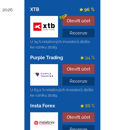
XTB
96 %
6. 2026
TOP
Otevřít účet
Recenze
U 74 % retailových investorů došlo
ke vzniku ztráty.
Purple Trading
94 %
Otevřít účet
Recenze
U 63,2 % retailových investorů došlo
ke vzniku ztráty.
Insta Forex
88 %
Otevřít účet
Recenze