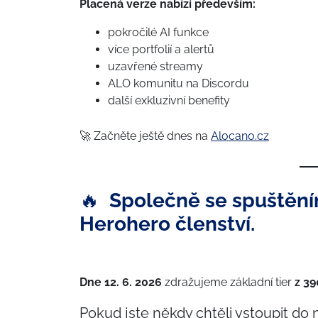
Placená verze nabízí především:
pokročilé AI funkce
více portfolií a alertů
uzavřené streamy
ALO komunitu na Discordu
další exkluzivní benefity
🚀 Začněte ještě dnes na
Alocano.cz
🔥
Společně se spuštěním
Herohero členství.
Dne 12. 6. 2026
zdražujeme základní tier
z 39
Pokud jste někdy chtěli vstoupit do