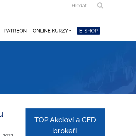
PATREON
ONLINE KURZY
E-SHOP
u
TOP Akcioví a CFD
brokeři
1. 2023