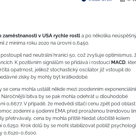
 zaměstnanosti v USA rychle rostl
a po několika neúspěšn
ii z minima roku 2020 na úrovni 0,6450.
ostoupil nad neutrální hranici 50, což zvyšuje optimismus, 
ancích. K pozitivním signálům se přidává i rostoucí
MACD
, kte
rčitá opatrnost, jelikož stochastický oscilátor již vstoupil do
nedávné zisky by mohly být krátkodobé.
y se cena mohla ustálit někde mezi 200denním exponenciáln
Náročnější bitva by se pak mohla odehrát u dlouhodobé
vni 0,6677. V případě, že medvědi stlačí cenu zpět pod oblast
pomoc 20denní a 50denní EMA před proraženou trendovou lini
íly přetrvávaly, cena by mohla příště hledat útočiště kolem
ni 0,6250. Krok dolů by se mohl stabilizovat poblíž psycholog
y 0,6120-0,6100.