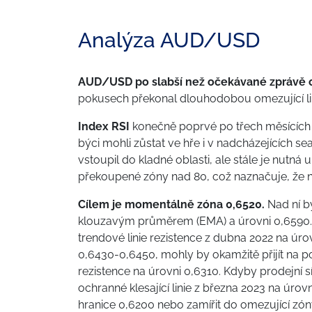
Analýza AUD/USD
AUD/USD po slabší než očekávané zprávě o
pokusech překonal dlouhodobou omezující lin
Index RSI
konečně poprvé po třech měsících p
býci mohli zůstat ve hře i v nadcházejících se
vstoupil do kladné oblasti, ale stále je nutná u
překoupené zóny nad 80, což naznačuje, že 
Cílem je momentálně zóna 0,6520.
Nad ní b
klouzavým průměrem (EMA) a úrovni 0,6590. 
trendové linie rezistence z dubna 2022 na úro
0,6430-0,6450, mohly by okamžitě přijít na 
rezistence na úrovni 0,6310. Kdyby prodejní s
ochranné klesající linie z března 2023 na úrov
hranice 0,6200 nebo zamířit do omezující zón