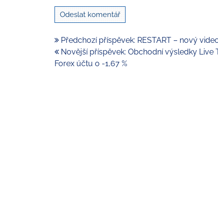
Předchozí příspěvek: RESTART – nový video
Novější příspěvek: Obchodní výsledky Live 
Forex účtu o -1,67 %