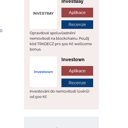
InvestBay
Aplikace
Recenze
ho
Opravdové spoluvlastnění
nemovitostí na blockchainu. Použij
kód TRADECZ pro 500 Kč wellcome
bonus.
Investown
Aplikace
Recenze
Investování do nemovitostí (úvěrů)
od 500 Kč