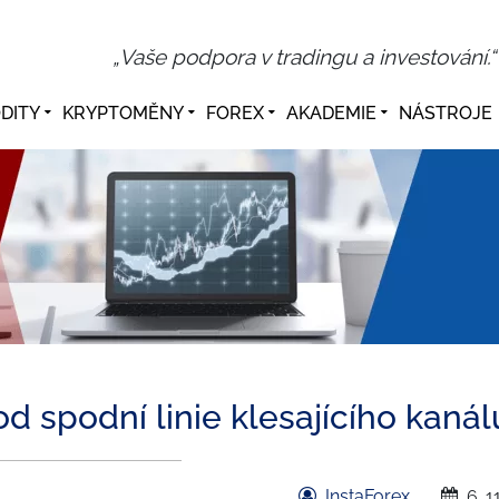
„Vaše podpora v tradingu a investování.“
DITY
KRYPTOMĚNY
FOREX
AKADEMIE
NÁSTROJE
 spodní linie klesajícího kanál
InstaForex
6. 1