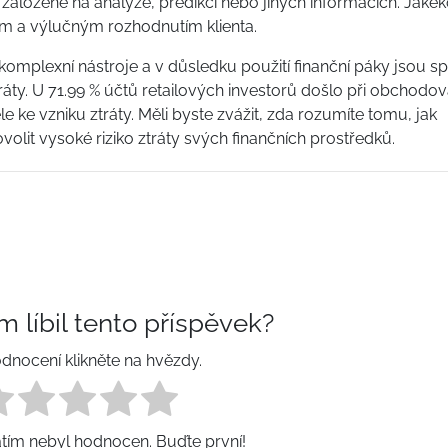
ce založené na analýze, predikci nebo jiných informacích. Jakék
m a výlučným rozhodnutím klienta.
komplexní nástroje a v důsledku použití finanční páky jsou s
ráty. U 71.99 % účtů retailových investorů došlo při obchodov
ke vzniku ztráty. Měli byste zvážit, zda rozumíte tomu, jak
volit vysoké riziko ztráty svých finančních prostředků.
m líbil tento příspěvek?
dnocení klikněte na hvězdy.
atím nebyl hodnocen. Buďte první!