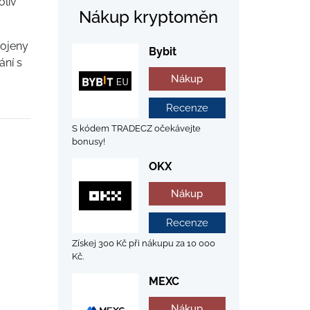
oliv
Nákup kryptoměn
pojeny
Bybit
ání s
Nákup
Recenze
S kódem TRADECZ očekávejte
bonusy!
OKX
Nákup
Recenze
Získej 300 Kč při nákupu za 10 000
Kč.
MEXC
Nákup