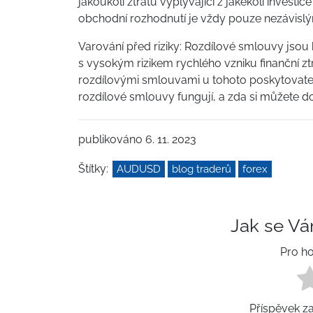
jakoukoli ztrátu vyplývající z jakékoli investi
obchodní rozhodnutí je vždy pouze nezávislý
Varování před riziky: Rozdílové smlouvy jsou 
s vysokým rizikem rychlého vzniku finanční zt
rozdílovými smlouvami u tohoto poskytovatele 
rozdílové smlouvy fungují, a zda si můžete do
publikováno 6. 11. 2023
Štítky:
AUDUSD
blog traderů
forex
Jak se Vá
Pro ho
Příspěvek z