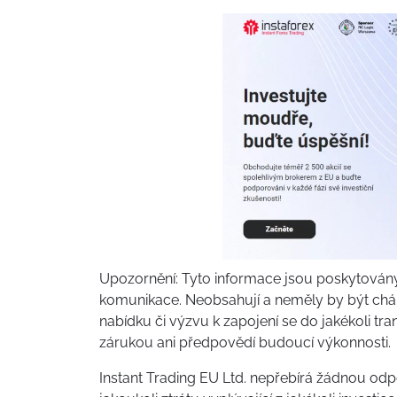
Upozornění: Tyto informace jsou poskytován
komunikace. Neobsahují a neměly by být chápá
nabídku či výzvu k zapojení se do jakékoli tra
zárukou ani předpovědí budoucí výkonnosti.
Instant Trading EU Ltd. nepřebírá žádnou od