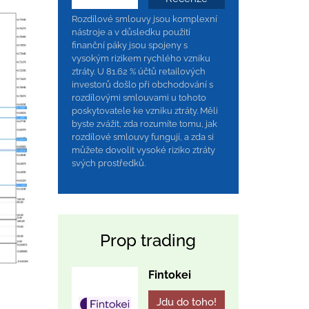
Rozdílové smlouvy jsou komplexní
nástroje a v důsledku použití
finanční páky jsou spojeny s
vysokým rizikem rychlého vzniku
ztráty. U 81.62 % účtů retailových
investorů došlo při obchodování s
rozdílovými smlouvami u tohoto
poskytovatele ke vzniku ztráty. Měli
byste zvážit, zda rozumíte tomu, jak
rozdílové smlouvy fungují, a zda si
můžete dovolit vysoké riziko ztráty
svých prostředků.
Prop trading
Fintokei
Jdu do toho!