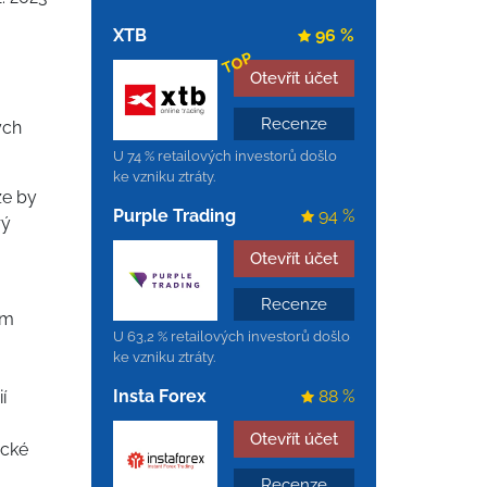
XTB
96 %
TOP
Otevřít účet
Recenze
ých
U 74 % retailových investorů došlo
ke vzniku ztráty.
že by
Purple Trading
94 %
rý
Otevřít účet
Recenze
ím
U 63,2 % retailových investorů došlo
ke vzniku ztráty.
Insta Forex
88 %
í
Otevřít účet
ické
Recenze