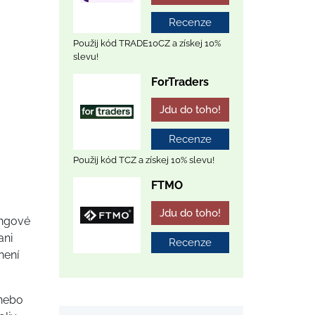
Recenze
Použij kód TRADE10CZ a získej 10%
slevu!
ForTraders
Jdu do toho!
Recenze
Použij kód TCZ a získej 10% slevu!
FTMO
Jdu do toho!
ingové
ani
Recenze
není
 nebo