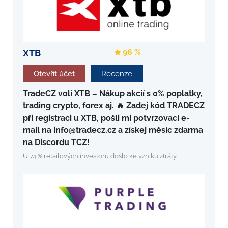
96 %
XTB
Otevřít účet
Recenze
TradeCZ volí XTB – Nákup akcií s 0% poplatky,
trading crypto, forex aj. 🔥 Zadej kód TRADECZ
při registraci u XTB, pošli mi potvrzovací e-
mail na info@tradecz.cz a získej měsíc zdarma
na Discordu TCZ!
U 74 % retailových investorů došlo ke vzniku ztráty.