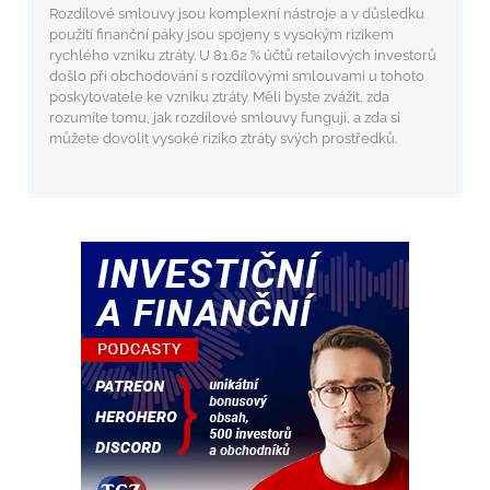
Rozdílové smlouvy jsou komplexní nástroje a v důsledku
použití finanční páky jsou spojeny s vysokým rizikem
rychlého vzniku ztráty. U 81.62 % účtů retailových investorů
došlo při obchodování s rozdílovými smlouvami u tohoto
poskytovatele ke vzniku ztráty. Měli byste zvážit, zda
rozumíte tomu, jak rozdílové smlouvy fungují, a zda si
můžete dovolit vysoké riziko ztráty svých prostředků.