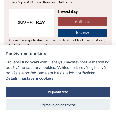
10-12 % p.a. P2B crowdfunding platforma
InvestBay
Aplikace
Recenze
Opravdové spoluvlastnění nemovitostí na blockchainu. Použij
kód TRADECZ pro 500 Kč wellcome bonus.
Používáme cookies
Investown
Pro lepší fungování webu, analýzu návštěvnosti a marketing
Aplikace
používáme soubory cookies. Vzhledem k nové legislativě
od vás ale potřebujeme souhlas s jejich používáním.
Recenze
Detailní nastavení cookies
Investování do nemovitostí (úvěrů) od 500 Kč
Přijmout vše
Přijmout jen nezbytné
⚡️ Alocano investiční aplikace