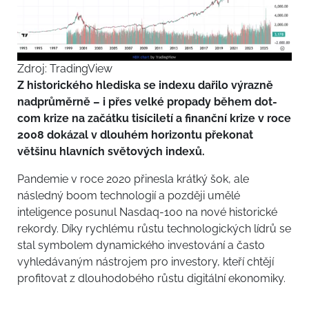
Zdroj: TradingView
Z historického hlediska se indexu dařilo výrazně
nadprůměrně – i přes velké propady během dot-
com krize na začátku tisíciletí a finanční krize v roce
2008 dokázal v dlouhém horizontu překonat
většinu hlavních světových indexů.
Pandemie v roce 2020 přinesla krátký šok, ale
následný boom technologií a později umělé
inteligence posunul Nasdaq-100 na nové historické
rekordy. Díky rychlému růstu technologických lídrů se
stal symbolem dynamického investování a často
vyhledávaným nástrojem pro investory, kteří chtějí
profitovat z dlouhodobého růstu digitální ekonomiky.