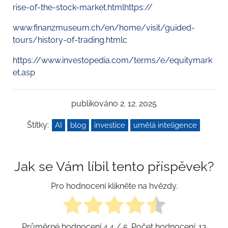
rise-of-the-stock-market.html
https://
www.finanzmuseum.ch/en/home/visit/guided-
tours/history-of-trading.html
c
https://www.investopedia.com/terms/e/equitymark
et.asp
publikováno 2. 12. 2025
Štítky:
AI
blog
investice
umělá inteligence
Jak se Vám líbil tento příspěvek?
Pro hodnocení klikněte na hvězdy.
Průměrné hodnocení
4.4
/ 5. Počet hodnocení:
13