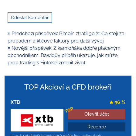
Předchozí příspěvek: Bitcoin ztratil 30 %: Co stojí za
propadem a klíčové faktory pro další vývoj
Novější příspěvek: Z kamioňáka dobře placeným
obchodníkem. Dawidův příběh ukazuje, jak může
prop trading s Fintokei změnit život
TOP Akcioví a CFD brokeři
XTB
96 %
TOP
Otevřít účet
Recenze
U 74 % retailových investorů došlo ke vzniku ztráty.