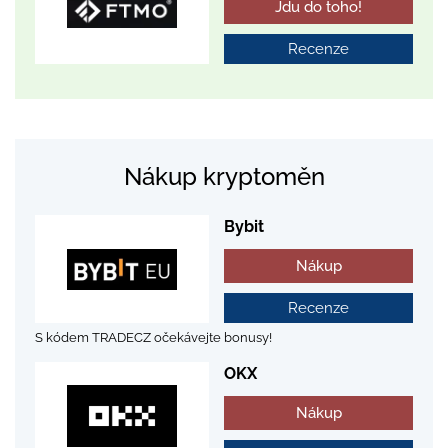
Jdu do toho!
Recenze
Nákup kryptoměn
Bybit
Nákup
Recenze
S kódem TRADECZ očekávejte bonusy!
OKX
Nákup