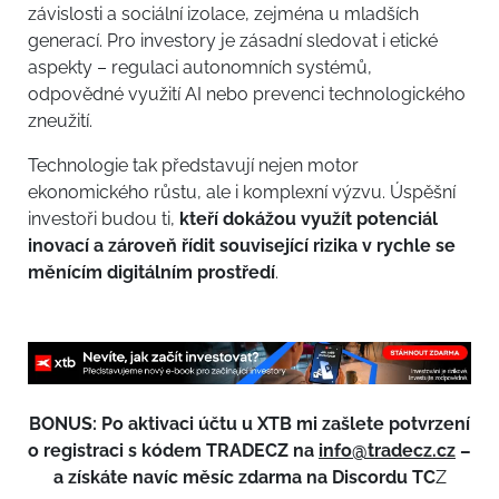
závislosti a sociální izolace, zejména u mladších
generací. Pro investory je zásadní sledovat i etické
aspekty – regulaci autonomních systémů,
odpovědné využití AI nebo prevenci technologického
zneužití.
Technologie tak představují nejen motor
ekonomického růstu, ale i komplexní výzvu. Úspěšní
investoři budou ti,
kteří dokážou využít potenciál
inovací a zároveň řídit související rizika v rychle se
měnícím digitálním prostředí
.
BONUS: Po aktivaci účtu u XTB mi zašlete potvrzení
o registraci s kódem TRADECZ na
info@tradecz.cz
–
a získáte navíc měsíc zdarma na Discordu TC
Z