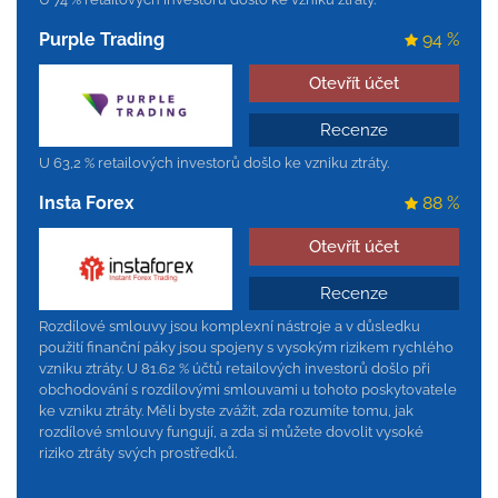
Purple Trading
94 %
Otevřít účet
Recenze
U 63,2 % retailových investorů došlo ke vzniku ztráty.
Insta Forex
88 %
Otevřít účet
Recenze
Rozdílové smlouvy jsou komplexní nástroje a v důsledku
použití finanční páky jsou spojeny s vysokým rizikem rychlého
vzniku ztráty. U 81.62 % účtů retailových investorů došlo při
obchodování s rozdílovými smlouvami u tohoto poskytovatele
ke vzniku ztráty. Měli byste zvážit, zda rozumíte tomu, jak
rozdílové smlouvy fungují, a zda si můžete dovolit vysoké
riziko ztráty svých prostředků.