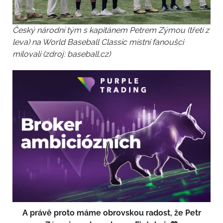
Český národní tým s kapitánem Petrem Zýmou (třetí z
leva) na World Baseball Classic místní fanoušci
milovali (zdroj: baseball.cz)
A právě proto máme obrovskou radost, že Petr