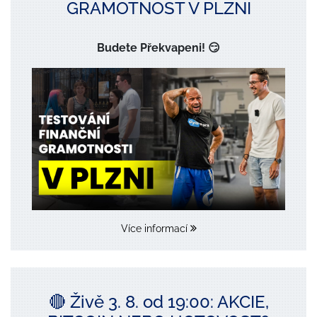
GRAMOTNOST V PLZNI
Budete Překvapeni! 😏
Více informací
🔴 Živě 3. 8. od 19:00: AKCIE,