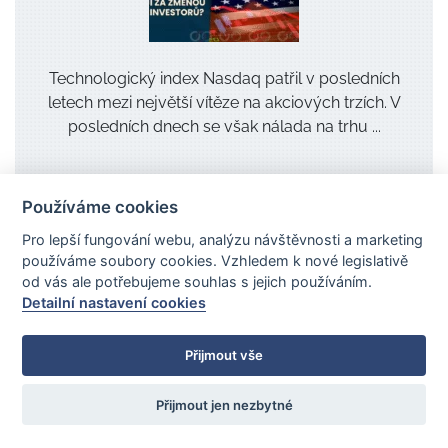
Technologický index Nasdaq patřil v posledních
letech mezi největší vítěze na akciových trzích. V
posledních dnech se však nálada na trhu ...
Používáme cookies
Pro lepší fungování webu, analýzu návštěvnosti a marketing
Zprávy z trhů
používáme soubory cookies. Vzhledem k nové legislativě
od vás ale potřebujeme souhlas s jejich používáním.
Detailní nastavení cookies
Live streamy TradeCZ - živá setkání o tradingu
a investování s osobnostmi z finančního světa -
3. 8. v 19:00: KDE JE DNES NEJVĚTŠÍ
Přijmout vše
PŘÍLEŽITOST?
Přijmout jen nezbytné