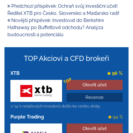
Předchozí příspěvek: Ochraň svůj investiční účet!
Ředitel XTB pro Česko, Slovensko a Maďarsko radí!
Novější příspěvek: Investovat do Berkshire
Hathaway po Buffettově odchodu? Analýza
budoucnosti a potenciálu
TOP Akcioví a CFD brokeři
XTB
96 %
TOP
Otevřít účet
Recenze
U 74 % retailových investorů došlo ke vzniku ztráty.
Purple Trading
94 %
Otevřít účet