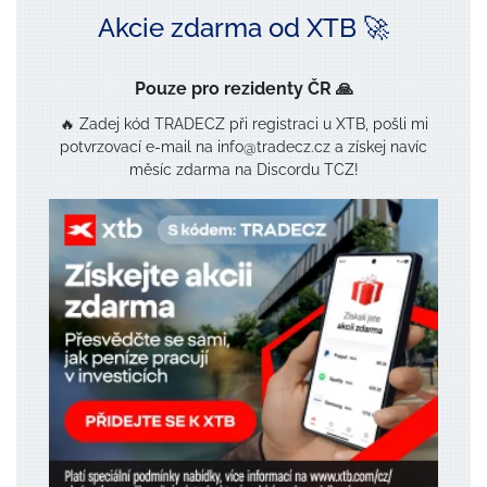
Akcie zdarma od XTB 🚀
Pouze pro rezidenty ČR 🙏
🔥 Zadej kód TRADECZ při registraci u XTB, pošli mi
potvrzovací e-mail na info@tradecz.cz a získej navíc
měsíc zdarma na Discordu TCZ!