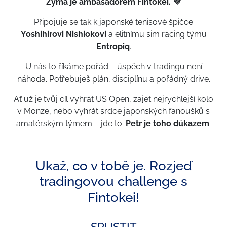
Zýma je ambasadorem Fintokei. 💜
Připojuje se tak k japonské tenisové špičce
Yoshihirovi Nishiokovi
a elitnímu sim racing týmu
Entropiq
.
U nás to říkáme pořád – úspěch v tradingu není
náhoda. Potřebuješ plán, disciplínu a pořádný drive.
Ať už je tvůj cíl vyhrát US Open, zajet nejrychlejší kolo
v Monze, nebo vyhrát srdce japonských fanoušků s
amatérským týmem – jde to.
Petr je toho důkazem
.
Ukaž, co v tobě je. Rozjeď
tradingovou challenge s
Fintokei!
SPUSTIT