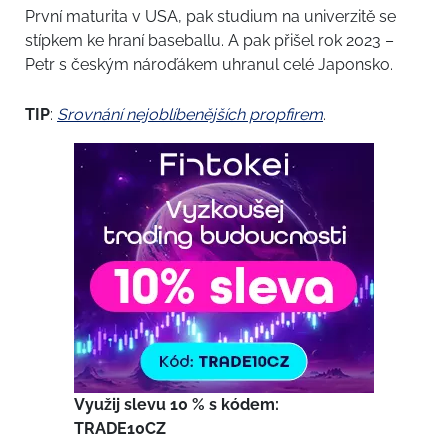
První maturita v USA, pak studium na univerzitě se
stípkem ke hraní baseballu. A pak přišel rok 2023 –
Petr s českým nároďákem uhranul celé Japonsko.
TIP
:
Srovnání nejoblíbenějších propfirem
.
Využij slevu 10 % s kódem:
TRADE10CZ