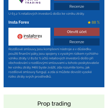
Recenze
U 63,2 % retailových investorů došlo ke vzniku ztráty.
Insta Forex
88 %
Otevřít účet
Recenze
Rozdílové smlouvy jsou komplexní nástroje a v důsledku
použití finanční páky jsou spojeny s vysokým rizikem rychlého
vzniku ztráty. U 81.62 % účtů retailových investorů došlo při
obchodování s rozdílovými smlouvami u tohoto poskytovatele
ke vzniku ztráty. Měli byste zvážit, zda rozumíte tomu, jak
rozdílové smlouvy fungují, a zda si můžete dovolit vysoké
riziko ztráty svých prostředků.
Prop trading