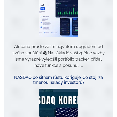
j
ů
*
Alocano prošlo zatím největším upgradem od
svého spuštění 🚀 Na základě vaší zpětné vazby
jsme výrazně vylepšili portfolio tracker, přidali
nové funkce a posunuli ...
NASDAQ po silném růstu koriguje. Co stojí za
změnou nálady investorů?