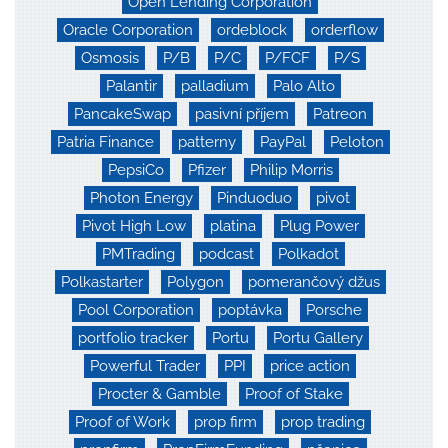
Open Lending Corporation
Oracle Corporation
ordeblock
orderflow
Osmosis
P/B
P/C
P/FCF
P/S
Palantir
palladium
Palo Alto
PancakeSwap
pasivní příjem
Patreon
Patria Finance
patterny
PayPal
Peloton
PepsiCo
Pfizer
Philip Morris
Photon Energy
Pinduoduo
pivot
Pivot High Low
platina
Plug Power
PMTrading
podcast
Polkadot
Polkastarter
Polygon
pomerančový džus
Pool Corporation
poptávka
Porsche
portfolio tracker
Portu
Portu Gallery
Powerful Trader
PPI
price action
Procter & Gamble
Proof of Stake
Proof of Work
prop firm
prop trading