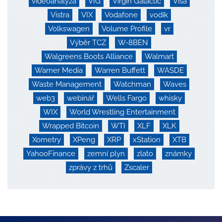
videoanalýza
VIG
Virgin Galactic
Visa
Vistra
VIX
Vodafone
vodík
Volkswagen
Volume Profile
vr
Výběr TCZ
W-8BEN
Walgreens Boots Alliance
Walmart
Warner Media
Warren Buffett
WASDE
Waste Management
Watchman
Waves
web3
webinář
Wells Fargo
whisky
WIX
World Wrestling Entertainment
Wrapped Bitcoin
WTI
XLF
XLK
Xometry
XPeng
XRP
xStation
XTB
YahooFinance
zemní plyn
zlato
známky
zprávy z trhů
Zscaler