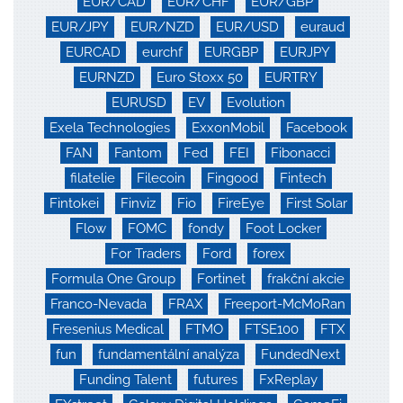
EUR/CAD
EUR/CHF
EUR/GBP
EUR/JPY
EUR/NZD
EUR/USD
euraud
EURCAD
eurchf
EURGBP
EURJPY
EURNZD
Euro Stoxx 50
EURTRY
EURUSD
EV
Evolution
Exela Technologies
ExxonMobil
Facebook
FAN
Fantom
Fed
FEI
Fibonacci
filatelie
Filecoin
Fingood
Fintech
Fintokei
Finviz
Fio
FireEye
First Solar
Flow
FOMC
fondy
Foot Locker
For Traders
Ford
forex
Formula One Group
Fortinet
frakční akcie
Franco-Nevada
FRAX
Freeport-McMoRan
Fresenius Medical
FTMO
FTSE100
FTX
fun
fundamentální analýza
FundedNext
Funding Talent
futures
FxReplay