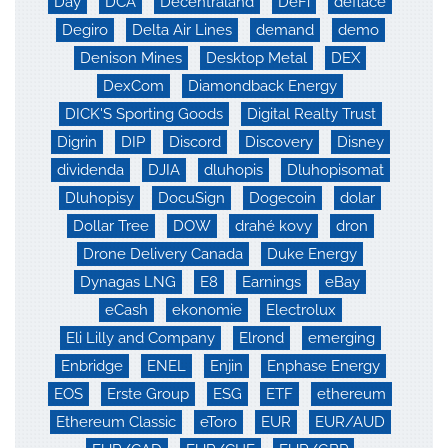
Day
DCA
Decentraland
DeFi
deflace
Degiro
Delta Air Lines
demand
demo
Denison Mines
Desktop Metal
DEX
DexCom
Diamondback Energy
DICK'S Sporting Goods
Digital Realty Trust
Digrin
DIP
Discord
Discovery
Disney
dividenda
DJIA
dluhopis
Dluhopisomat
Dluhopisy
DocuSign
Dogecoin
dolar
Dollar Tree
DOW
drahé kovy
dron
Drone Delivery Canada
Duke Energy
Dynagas LNG
E8
Earnings
eBay
eCash
ekonomie
Electrolux
Eli Lilly and Company
Elrond
emerging
Enbridge
ENEL
Enjin
Enphase Energy
EOS
Erste Group
ESG
ETF
ethereum
Ethereum Classic
eToro
EUR
EUR/AUD