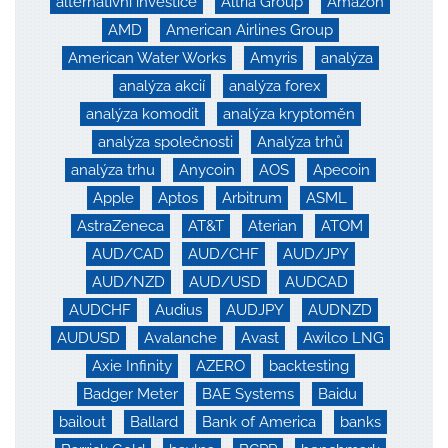
alternativní investice
Altria Group
Amazon
AMD
American Airlines Group
American Water Works
Amyris
analýza
analýza akcií
analýza forex
analýza komodit
analýza kryptoměn
analýza společnosti
Analýza trhů
analýza trhu
Anycoin
AOS
Apecoin
Apple
Aptos
Arbitrum
ASML
AstraZeneca
AT&T
Aterian
ATOM
AUD/CAD
AUD/CHF
AUD/JPY
AUD/NZD
AUD/USD
AUDCAD
AUDCHF
Audius
AUDJPY
AUDNZD
AUDUSD
Avalanche
Avast
Awilco LNG
Axie Infinity
AZERO
backtesting
Badger Meter
BAE Systems
Baidu
bailout
Ballard
Bank of America
banks