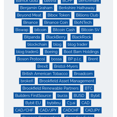
Barrick Gold
bavlna
BCPP
benchmark
Benjamin Graham
Berkshire Hathaway
Beyond Meat
Bibox Token
Billions Club
Binance
Binance Coin
BioNTech
Biswap
bitcoin
Bitcoin Cash
Bitcoin SV
Bitpanda
BlackBerry
BlackRock
blockchain
blog
blog trader
blog traderů
Boeing
Boot Barn Holdings
Boson Protocol
bossa
BP p.l.c.
Brent
Brexit
Bristol-Myers
British American Tobacco
Broadcom
brokeři
Brookfield Asset Management
Brookfield Renewable Partners
BTC
Builders FirstSource
burza
BUSD
Bybit
Bybit EU
bybiteu
C3.ai
CAD
CAD/CHF
CAD/JPY
CADCHF
CADJPY