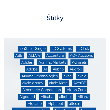
Štítky
123Gap - Single
3D Systems
3D tisk
ABB
AbbVie
Accenture
ACV Auctions
Adidas
Admiral Markets
Admirals
Adobe
AI
Airbnb
Airdrop
Akamai Technologies
akce
akcie
akcie disney
akcie Meta
AkerBP
Albemarle Corporation
Aleph Zero
Algorand
Alibaba
alkohol
Allianz
Alocano
Alphabet
altcoin