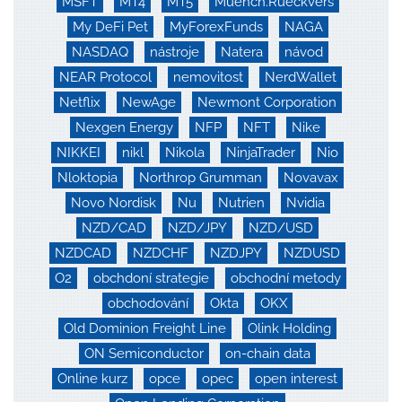
MSFT
MT4
MT5
Muench.Rueckvers
My DeFi Pet
MyForexFunds
NAGA
NASDAQ
nástroje
Natera
návod
NEAR Protocol
nemovitost
NerdWallet
Netflix
NewAge
Newmont Corporation
Nexgen Energy
NFP
NFT
Nike
NIKKEI
nikl
Nikola
NinjaTrader
Nio
Nloktopia
Northrop Grumman
Novavax
Novo Nordisk
Nu
Nutrien
Nvidia
NZD/CAD
NZD/JPY
NZD/USD
NZDCAD
NZDCHF
NZDJPY
NZDUSD
O2
obchdoní strategie
obchodní metody
obchodování
Okta
OKX
Old Dominion Freight Line
Olink Holding
ON Semiconductor
on-chain data
Online kurz
opce
opec
open interest