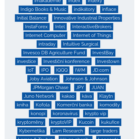
imakademie
Index
indexy
Indigo Books & Music
indikátory
inflace
Initial Balance
Innovative Industrial Properties
InstaForex
Intel
InteractiveBrokers
Internet Computer
Internet of Things
intraday
Intuitive Surgical
Invesco DB Agriculture Fund
InvestBay
investice
Investiční konference
Investown
IoT
IPO
IQQQ
IWM
JD.com
Joby Aviation
Johnson & Johnson
JPMorgan Chase
JPY
JUAN
Juno Network
kakao
káva
Klaytn
kniha
Kofola
Komerční banka
komodity
konopí
koronavirus
krypto vip
kryptoměny
kryptoVIP
Kucoin
kukuřice
Kybernetika
Lam Research
large traders