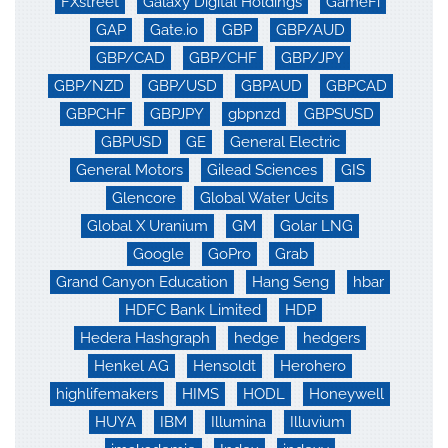
FXstreet
Galaxy Digital Holdings
GameFi
GAP
Gate.io
GBP
GBP/AUD
GBP/CAD
GBP/CHF
GBP/JPY
GBP/NZD
GBP/USD
GBPAUD
GBPCAD
GBPCHF
GBPJPY
gbpnzd
GBPSUSD
GBPUSD
GE
General Electric
General Motors
Gilead Sciences
GIS
Glencore
Global Water Ucits
Global X Uranium
GM
Golar LNG
Google
GoPro
Grab
Grand Canyon Education
Hang Seng
hbar
HDFC Bank Limited
HDP
Hedera Hashgraph
hedge
hedgers
Henkel AG
Hensoldt
Herohero
highlifemakers
HIMS
HODL
Honeywell
HUYA
IBM
Illumina
Illuvium