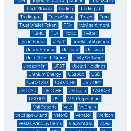
TON
Toyota Motor Corporation
TradeŠkola
TradeSlovník
trading
Trading 212
Trading212
TradingView
Trezor
Tron
Trust Wallet Token
TRY
tržní sentiment
TSMC
TUI
Twilio
Twitter
Tyson Foods
UiPath
umělá inteligence
Under Armour
Unilever
Uniswap
UnitedHealth Group
Unity Software
upozornění
UPST
Upstart Holdings
Uranium Energy
US2000
USD
USD/CAD
USD/CHF
USD/JPY
USDCAD
USDCHF
USDcoin
USDCZK
USDJPY
UST
V.F. Corporation
Vail Resorts
Vale
VeChain
velcí spekulanti
Velo3D
Venator
Verizon
Vestas Wind Systems
ViacomCBS
video