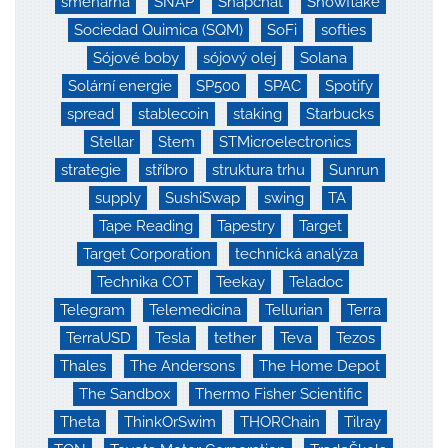
směnárna
SNAP
Snapchat
Snowflake
Sociedad Quimica (SQM)
SoFi
softies
Sójové boby
sójový olej
Solana
Solární energie
SP500
SPAC
Spotify
spread
stablecoin
staking
Starbucks
Stellar
Stem
STMicroelectronics
strategie
stříbro
struktura trhu
Sunrun
supply
SushiSwap
swing
TA
Tape Reading
Tapestry
Target
Target Corporation
technická analýza
Technika COT
Teekay
Teladoc
Telegram
Telemedicína
Tellurian
Terra
TerraUSD
Tesla
tether
Teva
Tezos
Thales
The Andersons
The Home Depot
The Sandbox
Thermo Fisher Scientific
Theta
ThinkOrSwim
THORChain
Tilray