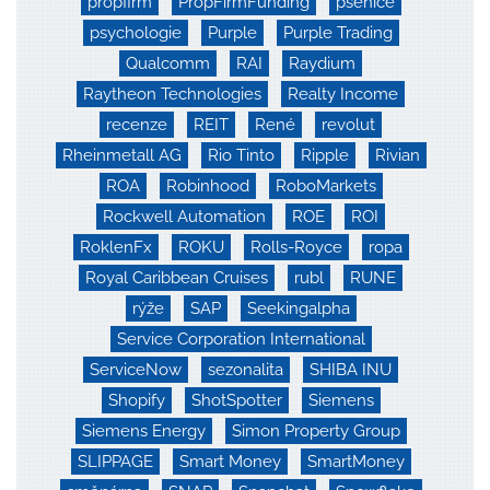
propfirm
PropFirmFunding
pšenice
psychologie
Purple
Purple Trading
Qualcomm
RAI
Raydium
Raytheon Technologies
Realty Income
recenze
REIT
René
revolut
Rheinmetall AG
Rio Tinto
Ripple
Rivian
ROA
Robinhood
RoboMarkets
Rockwell Automation
ROE
ROI
RoklenFx
ROKU
Rolls-Royce
ropa
Royal Caribbean Cruises
rubl
RUNE
rýže
SAP
Seekingalpha
Service Corporation International
ServiceNow
sezonalita
SHIBA INU
Shopify
ShotSpotter
Siemens
Siemens Energy
Simon Property Group
SLIPPAGE
Smart Money
SmartMoney