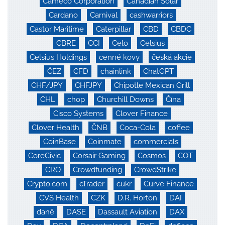
Cameco Corporation
Canadian Solar
Cardano
Carnival
cashwarriors
Castor Maritime
Caterpillar
CBD
CBDC
CBRE
CCI
Celo
Celsius
Celsius Holdings
cenné kovy
česká akcie
ČEZ
CFD
chainlink
ChatGPT
CHF/JPY
CHFJPY
Chipotle Mexican Grill
CHL
chop
Churchill Downs
Čína
Cisco Systems
Clover Finance
Clover Health
ČNB
Coca-Cola
coffee
CoinBase
Coinmate
commercials
CoreCivic
Corsair Gaming
Cosmos
COT
CRO
Crowdfunding
CrowdStrike
Crypto.com
cTrader
cukr
Curve Finance
CVS Health
CZK
D.R. Horton
DAI
daně
DASE
Dassault Aviation
DAX