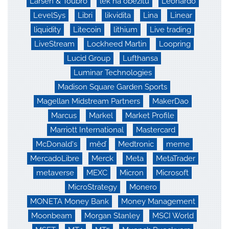
Larsen & Toubro
lék na obezitu
Leonardo
LevelSys
Libri
likvidita
Lina
Linear
liquidity
Litecoin
lithium
Live trading
LiveStream
Lockheed Martin
Loopring
Lucid Group
Lufthansa
Luminar Technologies
Madison Square Garden Sports
Magellan Midstream Partners
MakerDao
Marcus
Markel
Market Profile
Marriott International
Mastercard
McDonald's
měď
Medtronic
meme
MercadoLibre
Merck
Meta
MetaTrader
metaverse
MEXC
Micron
Microsoft
MicroStrategy
Monero
MONETA Money Bank
Money Management
Moonbeam
Morgan Stanley
MSCI World