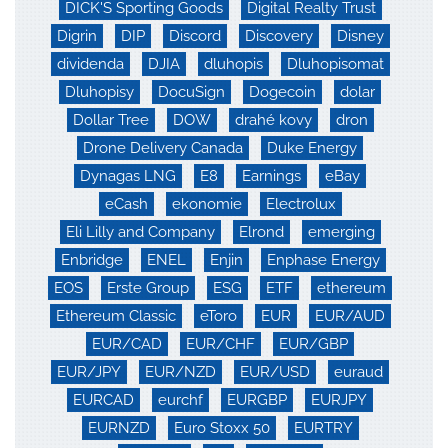
DICK'S Sporting Goods
Digital Realty Trust
Digrin
DIP
Discord
Discovery
Disney
dividenda
DJIA
dluhopis
Dluhopisomat
Dluhopisy
DocuSign
Dogecoin
dolar
Dollar Tree
DOW
drahé kovy
dron
Drone Delivery Canada
Duke Energy
Dynagas LNG
E8
Earnings
eBay
eCash
ekonomie
Electrolux
Eli Lilly and Company
Elrond
emerging
Enbridge
ENEL
Enjin
Enphase Energy
EOS
Erste Group
ESG
ETF
ethereum
Ethereum Classic
eToro
EUR
EUR/AUD
EUR/CAD
EUR/CHF
EUR/GBP
EUR/JPY
EUR/NZD
EUR/USD
euraud
EURCAD
eurchf
EURGBP
EURJPY
EURNZD
Euro Stoxx 50
EURTRY