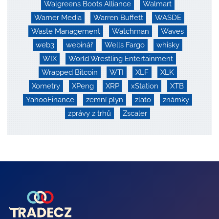
Walgreens Boots Alliance
Walmart
Warner Media
Warren Buffett
WASDE
Waste Management
Watchman
Waves
web3
webinář
Wells Fargo
whisky
WIX
World Wrestling Entertainment
Wrapped Bitcoin
WTI
XLF
XLK
Xometry
XPeng
XRP
xStation
XTB
YahooFinance
zemní plyn
zlato
známky
zprávy z trhů
Zscaler