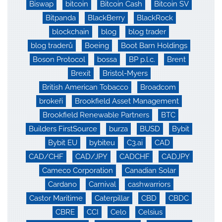
Biswap
bitcoin
Bitcoin Cash
Bitcoin SV
Bitpanda
BlackBerry
BlackRock
blockchain
blog
blog trader
blog traderů
Boeing
Boot Barn Holdings
Boson Protocol
bossa
BP p.l.c.
Brent
Brexit
Bristol-Myers
British American Tobacco
Broadcom
brokeři
Brookfield Asset Management
Brookfield Renewable Partners
BTC
Builders FirstSource
burza
BUSD
Bybit
Bybit EU
bybiteu
C3.ai
CAD
CAD/CHF
CAD/JPY
CADCHF
CADJPY
Cameco Corporation
Canadian Solar
Cardano
Carnival
cashwarriors
Castor Maritime
Caterpillar
CBD
CBDC
CBRE
CCI
Celo
Celsius