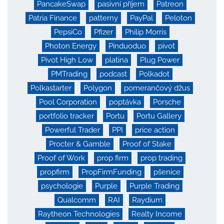
PancakeSwap
pasivní příjem
Patreon
Patria Finance
patterny
PayPal
Peloton
PepsiCo
Pfizer
Philip Morris
Photon Energy
Pinduoduo
pivot
Pivot High Low
platina
Plug Power
PMTrading
podcast
Polkadot
Polkastarter
Polygon
pomerančový džus
Pool Corporation
poptávka
Porsche
portfolio tracker
Portu
Portu Gallery
Powerful Trader
PPI
price action
Procter & Gamble
Proof of Stake
Proof of Work
prop firm
prop trading
propfirm
PropFirmFunding
pšenice
psychologie
Purple
Purple Trading
Qualcomm
RAI
Raydium
Raytheon Technologies
Realty Income