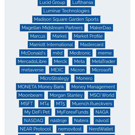
Lucid Group
Lufthansa
Luminar Technologies
Madison Square Garden Sports
Magellan Midstream Partners
MakerDao
Marcus
Markel
Market Profile
Marriott International
Mastercard
McDonald's
měď
Medtronic
meme
MercadoLibre
Merck
Meta
MetaTrader
metaverse
MEXC
Micron
Microsoft
MicroStrategy
Monero
MONETA Money Bank
Money Management
Moonbeam
Morgan Stanley
MSCI World
MSFT
MT4
MT5
Muench.Rueckvers
My DeFi Pet
MyForexFunds
NAGA
NASDAQ
nástroje
Natera
návod
NEAR Protocol
nemovitost
NerdWallet