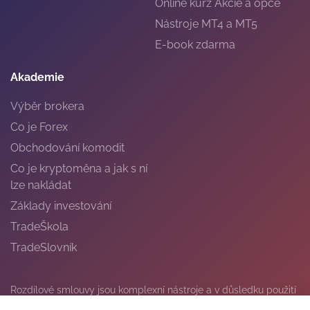
Online kurz Akcie a opce
Nástroje MT4 a MT5
E-book zdarma
Akademie
Výběr brokera
Co je Forex
Obchodování komodit
Co je kryptoměna a jak s ní
lze nakládat
Základy investování
TradeŠkola
TradeSlovník
Rozdílové smlouvy jsou komplexní nástroje a v důsledku použití
finanční páky jsou spojeny s vysokým rizikem rychlého vzniku