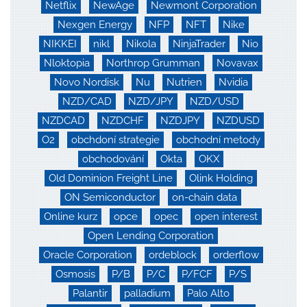
Netflix
NewAge
Newmont Corporation
Nexgen Energy
NFP
NFT
Nike
NIKKEI
nikl
Nikola
NinjaTrader
Nio
Nloktopia
Northrop Grumman
Novavax
Novo Nordisk
Nu
Nutrien
Nvidia
NZD/CAD
NZD/JPY
NZD/USD
NZDCAD
NZDCHF
NZDJPY
NZDUSD
O2
obchdoní strategie
obchodní metody
obchodování
Okta
OKX
Old Dominion Freight Line
Olink Holding
ON Semiconductor
on-chain data
Online kurz
opce
opec
open interest
Open Lending Corporation
Oracle Corporation
ordeblock
orderflow
Osmosis
P/B
P/C
P/FCF
P/S
Palantir
palladium
Palo Alto