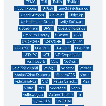
TSMC
TUI
Twilio
Twitter
Tyson Foods
UiPath
umělá inteligence
Under Armour
Unilever
Uniswap
UnitedHealth Group
Unity Software
upozornění
UPST
Upstart Holdings
Uranium Energy
US2000
USD
USD/CAD
USD/CHF
USD/JPY
USDCAD
USDCHF
USDcoin
USDCZK
USDJPY
UST
V.F. Corporation
Vail Resorts
Vale
VeChain
velcí spekulanti
Velo3D
Venator
Verizon
Vestas Wind Systems
ViacomCBS
video
videoanalýza
VIG
Virgin Galactic
Visa
Vistra
VIX
Vodafone
vodík
Volkswagen
Volume Profile
vr
Výběr TCZ
W-8BEN