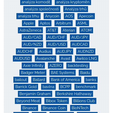
analýza komodit
analýza kryptoměn
analýza společnosti
Analýza trhů
analýza trhu
Anycoin
AOS
Apecoin
Apple
Aptos
Arbitrum
ASML
AstraZeneca
AT&T
Aterian
ATOM
AUD/CAD
AUD/CHF
AUD/JPY
AUD/NZD
AUD/USD
AUDCAD
AUDCHF
Audius
AUDJPY
AUDNZD
AUDUSD
Avalanche
Avast
Awilco LNG
Axie Infinity
AZERO
backtesting
Badger Meter
BAE Systems
Baidu
bailout
Ballard
Bank of America
banks
Barrick Gold
bavlna
BCPP
benchmark
Benjamin Graham
Berkshire Hathaway
Beyond Meat
Bibox Token
Billions Club
Binance
Binance Coin
BioNTech