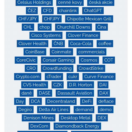
Celsius Holdings
cenné kovy
česká akcie
ČEZ
CFD
chainlink
ChatGPT
CHF/JPY
CHFJPY
Chipotle Mexican Grill
CHL
chop
Churchill Downs
Čína
Cisco Systems
Clover Finance
Clover Health
ČNB
Coca-Cola
coffee
CoinBase
Coinmate
commercials
CoreCivic
Corsair Gaming
Cosmos
COT
CRO
Crowdfunding
CrowdStrike
Crypto.com
cTrader
cukr
Curve Finance
CVS Health
CZK
D.R. Horton
DAI
daně
DASE
Dassault Aviation
DAX
Day
DCA
Decentraland
DeFi
deflace
Degiro
Delta Air Lines
demand
demo
Denison Mines
Desktop Metal
DEX
DexCom
Diamondback Energy