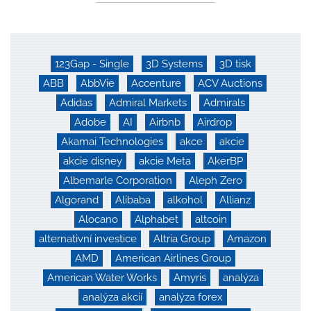
123Gap - Single
3D Systems
3D tisk
ABB
AbbVie
Accenture
ACV Auctions
Adidas
Admiral Markets
Admirals
Adobe
AI
Airbnb
Airdrop
Akamai Technologies
akce
akcie
akcie disney
akcie Meta
AkerBP
Albemarle Corporation
Aleph Zero
Algorand
Alibaba
alkohol
Allianz
Alocano
Alphabet
altcoin
alternativní investice
Altria Group
Amazon
AMD
American Airlines Group
American Water Works
Amyris
analýza
analýza akcií
analýza forex