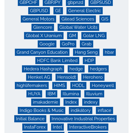
GBPCHF
GBPJPY
gbpnzd
GBPSUSD
GBPUSD
GE
General Electric
General Motors
Gilead Sciences
GIS
Glencore
Global Water Ucits
Global X Uranium
GM
Golar LNG
Google
GoPro
Grab
Grand Canyon Education
Hang Seng
hbar
HDFC Bank Limited
HDP
Hedera Hashgraph
hedge
hedgers
Henkel AG
Hensoldt
Herohero
highlifemakers
HIMS
HODL
Honeywell
HUYA
IBM
Illumina
Illuvium
imakademie
Index
indexy
Indigo Books & Music
indikátory
inflace
Initial Balance
Innovative Industrial Properties
InstaForex
Intel
InteractiveBrokers