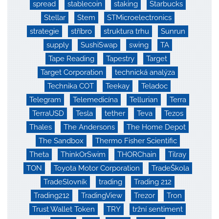
spread
stablecoin
staking
Starbucks
Stellar
Stem
STMicroelectronics
strategie
stříbro
struktura trhu
Sunrun
supply
SushiSwap
swing
TA
Tape Reading
Tapestry
Target
Target Corporation
technická analýza
Technika COT
Teekay
Teladoc
Telegram
Telemedicína
Tellurian
Terra
TerraUSD
Tesla
tether
Teva
Tezos
Thales
The Andersons
The Home Depot
The Sandbox
Thermo Fisher Scientific
Theta
ThinkOrSwim
THORChain
Tilray
TON
Toyota Motor Corporation
TradeŠkola
TradeSlovník
trading
Trading 212
Trading212
TradingView
Trezor
Tron
Trust Wallet Token
TRY
tržní sentiment