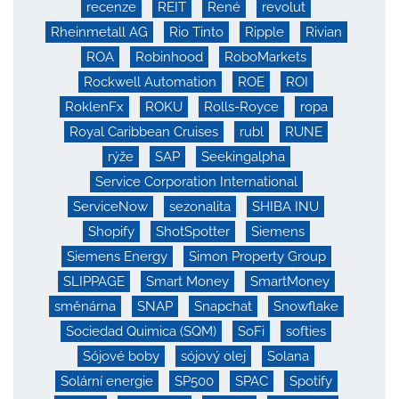
recenze
REIT
René
revolut
Rheinmetall AG
Rio Tinto
Ripple
Rivian
ROA
Robinhood
RoboMarkets
Rockwell Automation
ROE
ROI
RoklenFx
ROKU
Rolls-Royce
ropa
Royal Caribbean Cruises
rubl
RUNE
rýže
SAP
Seekingalpha
Service Corporation International
ServiceNow
sezonalita
SHIBA INU
Shopify
ShotSpotter
Siemens
Siemens Energy
Simon Property Group
SLIPPAGE
Smart Money
SmartMoney
směnárna
SNAP
Snapchat
Snowflake
Sociedad Quimica (SQM)
SoFi
softies
Sójové boby
sójový olej
Solana
Solární energie
SP500
SPAC
Spotify