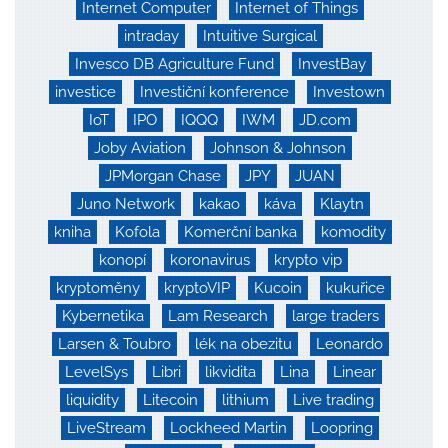
Internet Computer
Internet of Things
intraday
Intuitive Surgical
Invesco DB Agriculture Fund
InvestBay
investice
Investiční konference
Investown
IoT
IPO
IQQQ
IWM
JD.com
Joby Aviation
Johnson & Johnson
JPMorgan Chase
JPY
JUAN
Juno Network
kakao
káva
Klaytn
kniha
Kofola
Komerční banka
komodity
konopí
koronavirus
krypto vip
kryptoměny
kryptoVIP
Kucoin
kukuřice
Kybernetika
Lam Research
large traders
Larsen & Toubro
lék na obezitu
Leonardo
LevelSys
Libri
likvidita
Lina
Linear
liquidity
Litecoin
lithium
Live trading
LiveStream
Lockheed Martin
Loopring