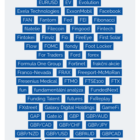
EURUSD
EV
Evolution
Exela Technologies
ExxonMobil
Facebook
FAN
Fantom
Fed
FEI
Fibonacci
filatelie
Filecoin
Fingood
Fintech
Fintokei
Finviz
Fio
FireEye
First Solar
Flow
FOMC
fondy
Foot Locker
For Traders
Ford
forex
Formula One Group
Fortinet
frakční akcie
Franco-Nevada
FRAX
Freeport-McMoRan
Fresenius Medical
FTMO
FTSE100
FTX
fun
fundamentální analýza
FundedNext
Funding Talent
futures
FxReplay
FXstreet
Galaxy Digital Holdings
GameFi
GAP
Gate.io
GBP
GBP/AUD
GBP/CAD
GBP/CHF
GBP/JPY
GBP/NZD
GBP/USD
GBPAUD
GBPCAD