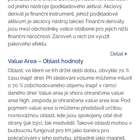
od jiného nástroje (podkladového aktiva). Akciový
derivát je finanční instrument, jehož podkladové
aktivum je akciový nástroj (akcie). Finanční deriváty
jsou mezi obchodníky velice oblíbené pro jejich nižší
finanční náročnost. Zároveň u nich lze využít
pákového efektu.
Detail
Value Area – Oblast hodnoty
Oblast, ve které se trh držel delší dobu, obvykle 70 %
času (např. dne). Při sledování volume můžeme mluvit
o 70 % zobchodovaného objemu (např. v rámci
daného dne). Value area je shora ohraničena value
area high, zespoda je ohraničena value area low. Pod
pojmem value area si můžeme představit určitou
rovnovážnou oblast, kde jsou spokojeny obě dvě
strany (jak býci, tak medvědi). Takové oblasti mohou v
budoucnu fungovat pro trh jako bariéra pro
pokračování v jeho pohybu, případně jako magnet,