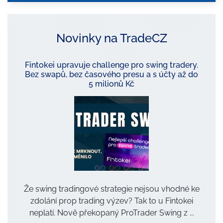
í
o
s
o
Novinky na TradeCZ
b
n
í
c
Fintokei upravuje challenge pro swing tradery.
h
Bez swapů, bez časového presu a s účty až do
ú
d
5 milionů Kč
a
j
ů
*
Že swing tradingové strategie nejsou vhodné ke
zdolání prop trading výzev? Tak to u Fintokei
neplatí. Nově překopaný ProTrader Swing z ...