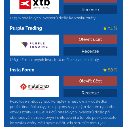
Recenze
U 74 % retailových investorů došlo ke vzniku ztráty.
Purple Trading
94 %
Otevřít účet
Recenze
U 63,2 % retailových investorů došlo ke vzniku ztráty.
Insta Forex
88 %
Otevřít účet
Recenze
Rozdílové smlouvy jsou komplexní nástroje a v důsledku
použití finanční páky jsou spojeny s vysokým rizikem rychlého
vzniku ztráty. U 81.62 % účtů retailových investorů došlo při
obchodování s rozdílovými smlouvami u tohoto poskytovatele
ke vzniku ztráty. Měli byste zvážit, zda rozumíte tomu, jak