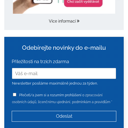
Více informací
Odebírejte novinky do e-mailu
Příležitosti na trzích zdarma
Newsletter posíláme maximálně jednou za týden.
Z
Přečetl/a jsem si a rozumím prohlášení o
zpracování
p
r
osobních údajů, licenčnímu ujednání, podmínkám a pravidlům
*
a
c
o
Odeslat
v
á
n