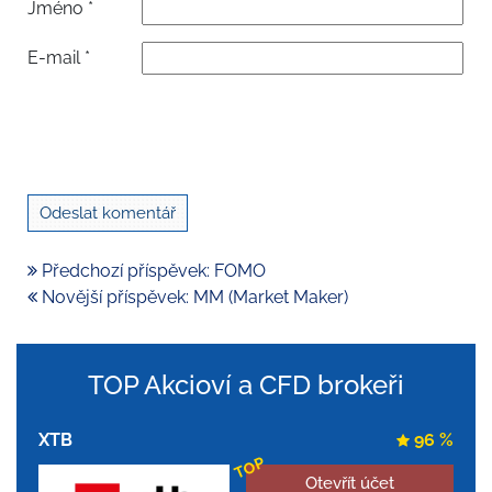
Jméno
*
E-mail
*
Předchozí příspěvek: FOMO
Novější příspěvek: MM (Market Maker)
TOP Akcioví a CFD brokeři
XTB
96 %
TOP
Otevřít účet