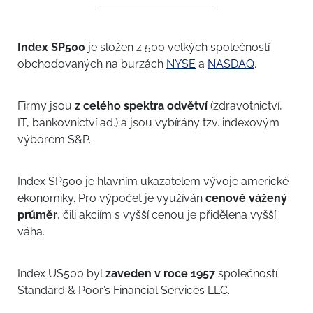
Index SP500
je složen z 500 velkých společností
obchodovaných na burzách
NYSE
a
NASDAQ
.
Firmy jsou
z celého spektra odvětví
(zdravotnictví,
IT, bankovnictví ad.) a jsou vybírány tzv. indexovým
výborem S&P.
Index SP500 je hlavním ukazatelem vývoje americké
ekonomiky. Pro výpočet je využíván
cenově vážený
průměr
, čili akciím s vyšší cenou je přidělena vyšší
váha.
Index US500 byl
zaveden v roce 1957
společností
Standard & Poor’s Financial Services LLC.