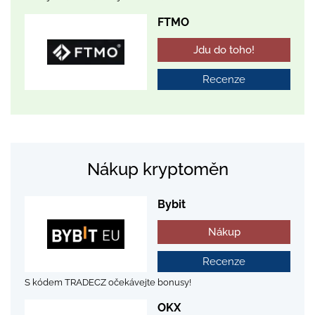
FTMO
Jdu do toho!
Recenze
Nákup kryptoměn
Bybit
Nákup
Recenze
S kódem TRADECZ očekávejte bonusy!
OKX