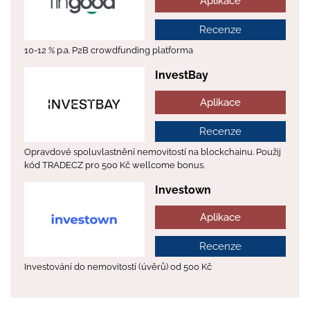
Aplikace
Recenze
10-12 % p.a. P2B crowdfunding platforma
InvestBay
Aplikace
Recenze
Opravdové spoluvlastnění nemovitostí na blockchainu. Použij
kód TRADECZ pro 500 Kč wellcome bonus.
Investown
Aplikace
Recenze
Investování do nemovitostí (úvěrů) od 500 Kč