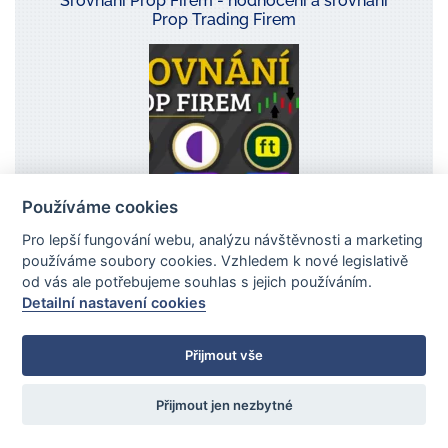
Srovnání Prop Firem - hodnocení a srovnání
Prop Trading Firem
Používáme cookies
Prop firem je stále více a více a pro někoho
Pro lepší fungování webu, analýzu návštěvnosti a marketing
může být složité se v tom orientovat. V rámci
používáme soubory cookies. Vzhledem k nové legislativě
týmu TradeCZ ...
od vás ale potřebujeme souhlas s jejich používáním.
Detailní nastavení cookies
Přijmout vše
Přijmout jen nezbytné