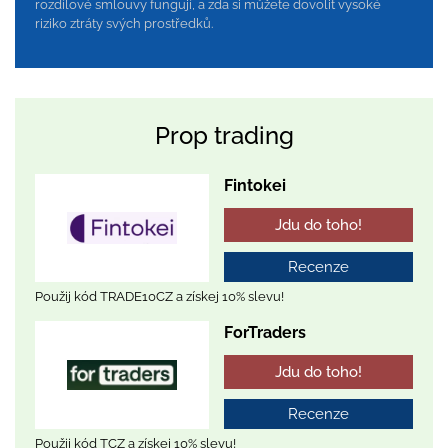
rozdílové smlouvy fungují, a zda si můžete dovolit vysoké
riziko ztráty svých prostředků.
Prop trading
Fintokei
Jdu do toho!
Recenze
Použij kód TRADE10CZ a získej 10% slevu!
ForTraders
Jdu do toho!
Recenze
Použij kód TCZ a získej 10% slevu!