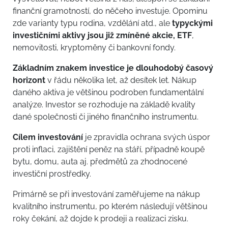
finanční gramotností, do něčeho investuje. Opominu
zde varianty typu rodina, vzdělání atd., ale
typyckými
investičními aktivy jsou již zmíněné akcie, ETF
,
nemovitosti, kryptoměny či bankovní fondy.
Základním znakem investice je dlouhodobý časový
horizont
v řádu několika let, až desítek let. Nákup
daného aktiva je většinou podroben fundamentální
analýze. Investor se rozhoduje na základě kvality
dané společnosti či jiného finančního instrumentu.
Cílem investování
je zpravidla ochrana svých úspor
proti inflaci, zajištění peněz na stáří, případně koupě
bytu, domu, auta aj. předmětů za zhodnocené
investiční prostředky.
Primárně se při investování zaměřujeme na nákup
kvalitního instrumentu, po kterém následují většinou
roky čekání, až dojde k prodeji a realizaci zisku.