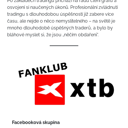
Po základech tradingu přichází na řadu čtení grafů a
osvojení si naučených úkonů. Profesionální zvládnutí
tradingu s dlouhodobou úspěšností již zabere více
času, ale nejde o něco nemyslitelného – na světě je
mnoho dlouhodobě úspěšných traderů, a bylo by
bláhové myslet si, že jsou „něčím obdařeni“.
Facebooková skupina