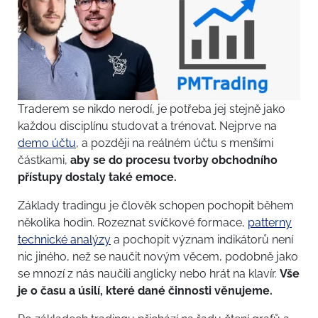
Traderem se nikdo nerodí, je potřeba jej stejně jako
každou disciplínu studovat a trénovat. Nejprve na
demo účtu
, a později na reálném účtu s menšími
částkami,
aby se do procesu tvorby obchodního
přístupy dostaly také emoce.
Základy tradingu je člověk schopen pochopit během
několika hodin. Rozeznat svíčkové formace,
patterny
technické analýzy
a pochopit význam indikátorů není
nic jiného, než se naučit novým věcem, podobně jako
se mnozí z nás naučili anglicky nebo hrát na klavír.
Vše
je o času a úsilí, které dané činnosti věnujeme.