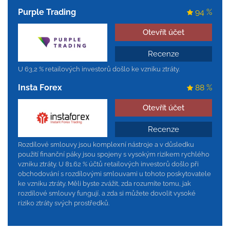
Purple Trading
94 %
Otevřít účet
Recenze
U 63,2 % retailových investorů došlo ke vzniku ztráty.
Insta Forex
88 %
Otevřít účet
Recenze
Rozdílové smlouvy jsou komplexní nástroje a v důsledku
použití finanční páky jsou spojeny s vysokým rizikem rychlého
vzniku ztráty. U 81.62 % účtů retailových investorů došlo při
obchodování s rozdílovými smlouvami u tohoto poskytovatele
ke vzniku ztráty. Měli byste zvážit, zda rozumíte tomu, jak
rozdílové smlouvy fungují, a zda si můžete dovolit vysoké
riziko ztráty svých prostředků.