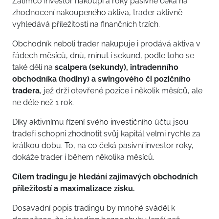
Zatímco investor nakoupí a roky pasivně čeká na
zhodnocení nakoupeného aktiva, trader aktivně
vyhledává příležitosti na finančních trzích.
Obchodník neboli trader nakupuje i prodává aktiva v
řádech měsíců, dnů, minut i sekund, podle toho se
také dělí na
scalpera (sekundy), intradenního
obchodníka (hodiny) a swingového či pozičního
tradera
, jež drží otevřené pozice i několik měsíců, ale
ne déle než 1 rok.
Díky aktivnímu řízení svého investičního účtu jsou
tradeři schopni zhodnotit svůj kapitál velmi rychle za
krátkou dobu. To, na co čeká pasivní investor roky,
dokáže trader i během několika měsíců.
Cílem tradingu je hledání zajímavých obchodních
příležitostí a maximalizace zisku.
Dosavadní popis tradingu by mnohé sváděl k