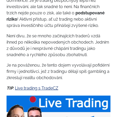
domněnce, že je trading bezpochyby lepší než
investování, ale tak snadné to není. Na finančních
trzích nejde pouze o zisk, ale také o
podstupované
riziko
! Aktivní přístup, ať už trading nebo aktivní
správa investičního účtu přinášejí zvýšené riziko.
Není divu, že se mnoho začínajících traderů vzdá
ihned po několika nepovedených obchodech. Jedním
z důvodů je i nesprávné chápání tradingu jako
snadného a rychlého způsobu zbohatnutí.
Je na pováženou, že tento dojem vyvolávají pofidérní
firmy i jednotlivci, jež z tradingu dělají spíš gambling a
zkreslují realitu obchodování.
TIP
:
Live trading s TradeCZ