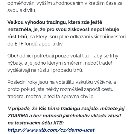
odměňováni vyšším zhodnocením v kratším čase za
svou aktivitu.
Velkou výhodou tradingu, která zde ještě
nezazněla, je, že pro svou ziskovost nepotřebuje
růst trhů
, na který jsou plně odkázáni všichni investoři
do ETF fondů apod. aktiv.
Obchodníci potřebují pouze volatilitu – aby se trhy
hýbaly, a je jedno kterým směrem, neboť tradeři
vydělávají na růstu i propadu trhů.
Poslední roky jsou na volatilitu vskutku výživné, a
proto pokud jste někdy rozmýšleli započít cestu
tradera, možná je teď ta správná chvíle.
V případě, že Vás téma tradingu zaujalo, můžete jej
ZDARMA a bez nutnosti jakéhokoliv vkladu zkusit
na testovacím účtu XTB:
https://www.xtb.com/cz/demo-ucet