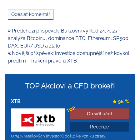
Předchozí příspěvek: Burzovní výhled 24. 4. 23:
analýza Bitcoinu, dominance BTC, Ethereum, SP500,
DAX, EUR/USD a zlato
Novější příspěvek: Investice dostupnější než kdykoli
předtím – frakční právo u XTB
TOP Akcioví a CFD brokeři
XTB
96 %
TOP
Otevřít účet
Recenze
U 74 % retailových investorů došlo ke vzniku ztráty.