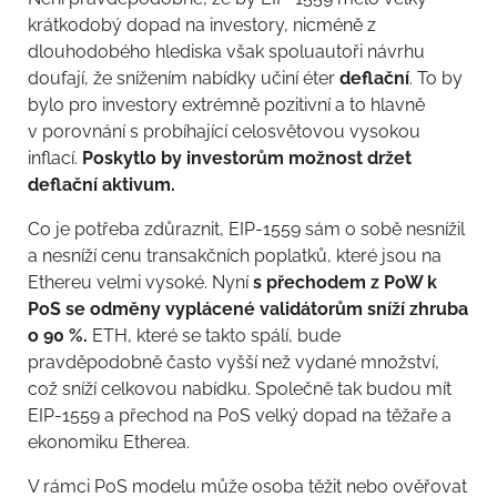
krátkodobý dopad na investory, nicméně z
dlouhodobého hlediska však spoluautoři návrhu
doufají, že snížením nabídky učiní éter
deflační
. To by
bylo pro investory extrémně pozitivní a to hlavně
v porovnání s probíhající celosvětovou vysokou
inflací.
Poskytlo by investorům možnost držet
deflační aktivum.
Co je potřeba zdůraznit, EIP-1559 sám o sobě nesnížil
a nesníží cenu transakčních poplatků, které jsou na
Ethereu velmi vysoké. Nyní
s přechodem z PoW k
PoS se odměny vyplácené validátorům sníží zhruba
o 90 %.
ETH, které se takto spálí, bude
pravděpodobně často vyšší než vydané množství,
což sníží celkovou nabídku. Společně tak budou mít
EIP-1559 a přechod na PoS velký dopad na těžaře a
ekonomiku Etherea.
V rámci PoS modelu může osoba těžit nebo ověřovat