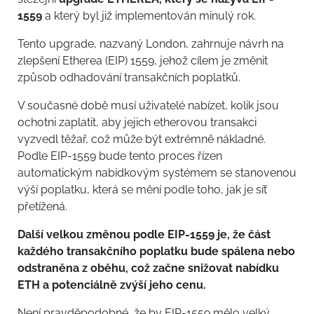
1559
a který byl již implementován minulý rok.
Tento upgrade, nazvaný London, zahrnuje návrh na
zlepšení Etherea (EIP) 1559, jehož cílem je změnit
způsob odhadování transakčních poplatků.
V současné době musí uživatelé nabízet, kolik jsou
ochotni zaplatit, aby jejich etherovou transakci
vyzvedl těžař, což může být extrémně nákladné.
Podle EIP-1559 bude tento proces řízen
automatickým nabídkovým systémem se stanovenou
výší poplatku, která se mění podle toho, jak je síť
přetížená.
Další velkou změnou podle EIP-1559 je, že část
každého transakčního poplatku bude spálena nebo
odstraněna z oběhu, což začne snižovat nabídku
ETH a potenciálně zvýší jeho cenu.
Není pravděpodobné, že by EIP-1559 mělo velký