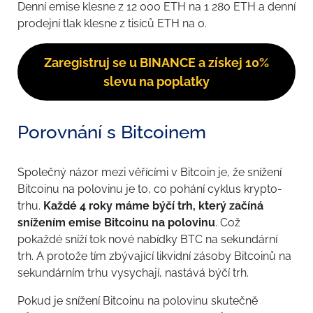
Denní emise klesne z 12 000 ETH na 1 280 ETH a denní
prodejní tlak klesne z tisíců ETH na 0.
Zaregistruj se u BINANCE a získej 10%
slevu na poplatky
Porovnání s Bitcoinem
Společný názor mezi věřícími v Bitcoin je, že snížení
Bitcoinu na polovinu je to, co pohání cyklus krypto-
trhu.
Každé 4 roky máme býčí trh, který začíná
snížením emise Bitcoinu na polovinu
. Což
pokaždé sníží tok nové nabídky BTC na sekundární
trh. A protože tím zbývající likvidní zásoby Bitcoinů na
sekundárním trhu vysychají, nastává býčí trh.
Pokud je snížení Bitcoinu na polovinu skutečně