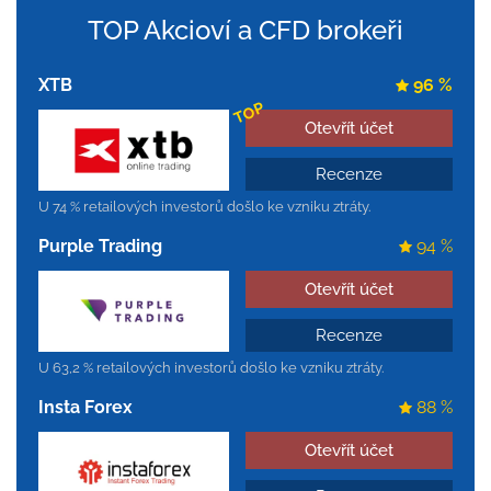
TOP Akcioví a CFD brokeři
XTB
96 %
TOP
Otevřít účet
Recenze
U 74 % retailových investorů došlo ke vzniku ztráty.
Purple Trading
94 %
Otevřít účet
Recenze
U 63,2 % retailových investorů došlo ke vzniku ztráty.
Insta Forex
88 %
Otevřít účet