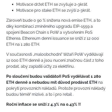
Motivace držet ETH se zvyšuje 2-3krát.
Motivace pro stake ETH se zvýší 2-3krát.
Zároveň bude o 90 % snížena nová emise ETH, a to
díky kombinaci zmíněného upgradu EIP-1559 a
spojení Beacon Chain s PoW a vytvořením PoS
Etherea. Ethereum denní issuance se sníží z 12 000
ETH na 1 280 ETH.
V současnosti „maloobchodní“ těžaři PoW vydělávají
12 000 ETH denně a jsou nuceni značnou část z toho
prodat, aby zaplatili účty za elektřinu.
Po sloučení budou validátoři PoS vydělávat 1 280
ETH denně a nebudou mít důvod prodávat ETH
na
pokrytí provozních nákladů. Protože provozní náklady
budou téměř mizivé, a to i pro retail .
Roční inflace se sníží z 4.3% na 0.43% !!