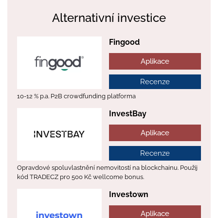
Alternativní investice
Fingood
Aplikace
Recenze
10-12 % p.a. P2B crowdfunding platforma
InvestBay
Aplikace
Recenze
Opravdové spoluvlastnění nemovitostí na blockchainu. Použij
kód TRADECZ pro 500 Kč wellcome bonus.
Investown
Aplikace