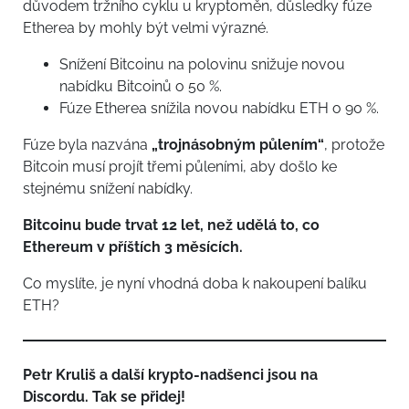
důvodem tržního cyklu u kryptoměn, důsledky fúze
Etherea by mohly být velmi výrazné.
Snížení Bitcoinu na polovinu snižuje novou
nabídku Bitcoinů o 50 %.
Fúze Etherea snížila novou nabídku ETH o 90 %.
Fúze byla nazvána
„trojnásobným půlením“
, protože
Bitcoin musí projít třemi půleními, aby došlo ke
stejnému snížení nabídky.
Bitcoinu bude trvat 12 let, než udělá to, co
Ethereum v příštích 3 měsících.
Co myslíte, je nyní vhodná doba k nakoupení balíku
ETH?
Petr Kruliš a další krypto-nadšenci jsou na
Discordu. Tak se přidej!