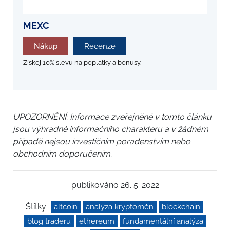
MEXC
Nákup
Recenze
Získej 10% slevu na poplatky a bonusy.
UPOZORNĚNÍ: Informace zveřejněné v tomto článku
jsou výhradně informačního charakteru a v žádném
případě nejsou investičním poradenstvím nebo
obchodním doporučením.
publikováno 26. 5. 2022
Štítky:
altcoin
analýza kryptoměn
blockchain
blog traderů
ethereum
fundamentální analýza