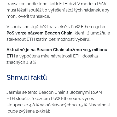
transakce podle toho, kolik ETH drží. V modelu PoW
musí těžaři soutěžit o vyřešení složitých hádanek, aby
mohli ověřit transakce.
V současnosti již běží paralelně s PoW Etherea jeho
PoS verze názvem Beacon Chain
, která již umožňuje
stakenout ETH (zatím bez možnosti výběru).
Aktuálně je na Beacon Chain uloženo 10,5 milionu
ETH
a vypočtená míra návratnosti ETH dosáhla
značných 4,8 %.
Shrnutí faktů
Jakmile se tento Beacon Chain s uloženými 10,5M
ETH sloučí s řetězcem PoW Ethereum, výnos
stoupne ze 4,8 % na očekávaných 10-15 %. Návratnost
bude zvýšena 2-3krát: