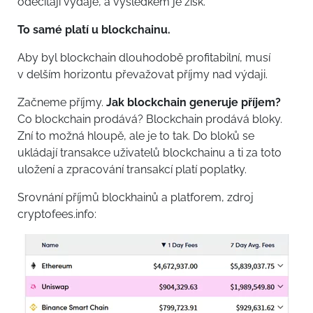
odečítají výdaje, a výsledkem je zisk.
To samé platí u blockchainu.
Aby byl blockchain dlouhodobě profitabilní, musí
v delším horizontu převažovat příjmy nad výdaji.
Začneme příjmy.
Jak blockchain generuje příjem?
Co blockchain prodává? Blockchain prodává bloky.
Zní to možná hloupě, ale je to tak. Do bloků se
ukládají transakce uživatelů blockchainu a ti za toto
uložení a zpracování transakcí platí poplatky.
Srovnání příjmů blockhainů a platforem, zdroj
cryptofees.info: