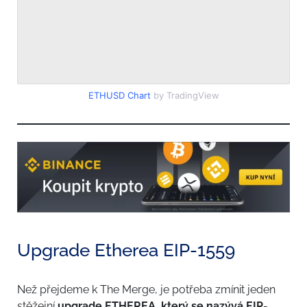
ETHUSD Chart
by TradingView
Upgrade Etherea EIP-1559
Než přejdeme k The Merge, je potřeba zmínit jeden
stěžejní
upgrade ETHEREA, který se nazývá EIP-