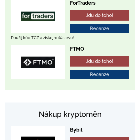
ForTraders
Jdu do toho!
Recenze
Použij kód TCZ a získej 10% slevu!
FTMO
Jdu do toho!
Recenze
Nákup kryptoměn
Bybit