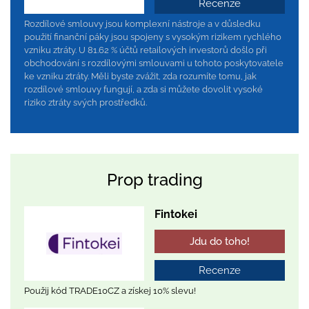
Recenze
Rozdílové smlouvy jsou komplexní nástroje a v důsledku
použití finanční páky jsou spojeny s vysokým rizikem rychlého
vzniku ztráty. U 81.62 % účtů retailových investorů došlo při
obchodování s rozdílovými smlouvami u tohoto poskytovatele
ke vzniku ztráty. Měli byste zvážit, zda rozumíte tomu, jak
rozdílové smlouvy fungují, a zda si můžete dovolit vysoké
riziko ztráty svých prostředků.
Prop trading
Fintokei
Jdu do toho!
Recenze
Použij kód TRADE10CZ a získej 10% slevu!