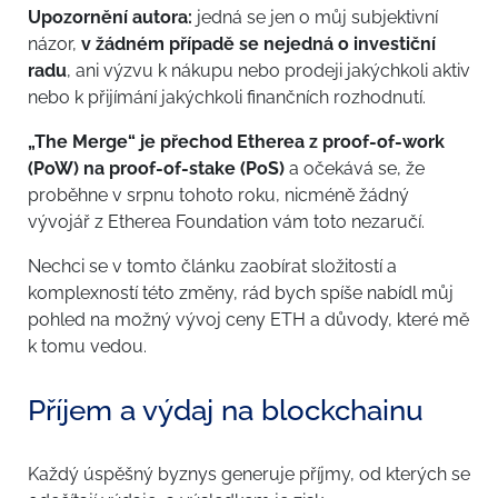
Upozornění autora:
jedná se jen o můj subjektivní
názor,
v žádném případě se nejedná o investiční
radu
, ani výzvu k nákupu nebo prodeji jakýchkoli aktiv
nebo k přijímání jakýchkoli finančních rozhodnutí.
„The Merge“ je přechod Etherea z proof-of-work
(PoW) na proof-of-stake (PoS)
a očekává se, že
proběhne v srpnu tohoto roku, nicméně žádný
vývojář z Etherea Foundation vám toto nezaručí.
Nechci se v tomto článku zaobírat složitostí a
komplexností této změny, rád bych spíše nabídl můj
pohled na možný vývoj ceny ETH a důvody, které mě
k tomu vedou.
Příjem a výdaj na blockchainu
Každý úspěšný byznys generuje příjmy, od kterých se