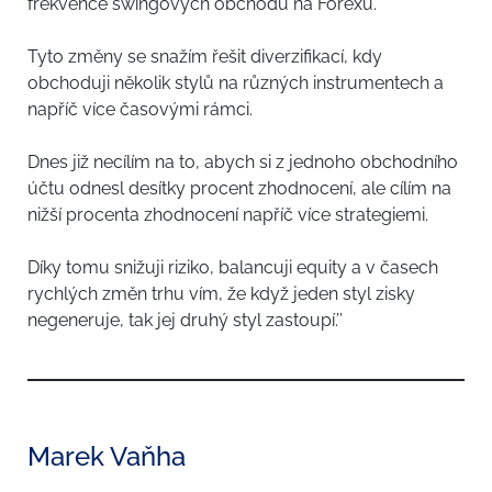
frekvence swingových obchodů na Forexu.
Tyto změny se snažím řešit diverzifikací, kdy
obchoduji několik stylů na různých instrumentech a
napříč více časovými rámci.
Dnes již necílím na to, abych si z jednoho obchodního
účtu odnesl desítky procent zhodnocení, ale cílím na
nižší procenta zhodnocení napříč více strategiemi.
Díky tomu snižuji riziko, balancuji equity a v časech
rychlých změn trhu vím, že když jeden styl zisky
negeneruje, tak jej druhý styl zastoupí.’’
Marek Vaňha