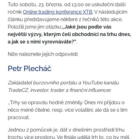
Tuto sobotu, 23. března, od 13:00 se uskuteční další
ročník
Online trading konference XTB
. V následujícím
článku představujeme některé z řečníků této akce.
Položili jsme jim otázku:
,,Jaké jsou podle vás
největší výzvy, kterým čelí obchodníci na trhu dnes,
a jak se s nimi vyrovnáváte?”
.
Níže naleznete jejich odpovědi:
Petr Plecháč
Zakladatel burzovního portálu a YouTube kanálu
TradeCZ, investor, trader a finanční influencer.
,,Trhy se opravdu hodně změnily. Dnes mi přijdou o
něco méně čitelné, resp. více volatilní, ale dá se s tím
pracovat.
Jednou z pomůcek je, dát v dnešním prostředí trhu
trochu více prostoru. Ve finále udělá trh to, co by měl,