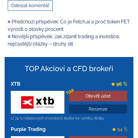
Předchozí příspěvek: Co je Fetch.ai a proč token FET
vyrostl o stovky procent
Novější příspěvek: Jak zdanit trading a investice,
nejčastější otázky – druhý díl
TOP Akcioví a CFD brokeři
XTB
96 %
TOP
Otevřít účet
Recenze
U 74 % retailových investorů došlo ke vzniku ztráty.
Purple Trading
94 %