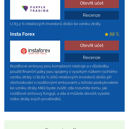
Otevřít účet
Recenze
U 63,2 % retailových investorů došlo ke vzniku ztráty.
Insta Forex
88 %
Otevřít účet
Recenze
Rozdílové smlouvy jsou komplexní nástroje a v důsledku
použití finanční páky jsou spojeny s vysokým rizikem rychlého
vzniku ztráty. U 81.62 % účtů retailových investorů došlo při
obchodování s rozdílovými smlouvami u tohoto poskytovatele
ke vzniku ztráty. Měli byste zvážit, zda rozumíte tomu, jak
rozdílové smlouvy fungují, a zda si můžete dovolit vysoké
riziko ztráty svých prostředků.