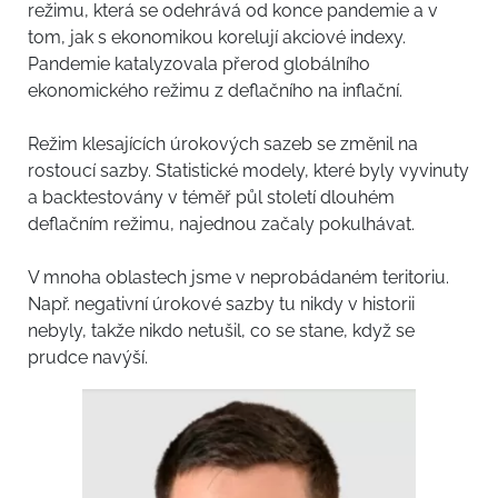
režimu, která se odehrává od konce pandemie a v
tom, jak s ekonomikou korelují akciové indexy.
Pandemie katalyzovala přerod globálního
ekonomického režimu z deflačního na inflační.
Režim klesajících úrokových sazeb se změnil na
rostoucí sazby. Statistické modely, které byly vyvinuty
a backtestovány v téměř půl století dlouhém
deflačním režimu, najednou začaly pokulhávat.
V mnoha oblastech jsme v neprobádaném teritoriu.
Např. negativní úrokové sazby tu nikdy v historii
nebyly, takže nikdo netušil, co se stane, když se
prudce navýší.