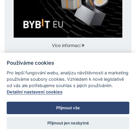
Více informací
Používáme cookies
Pro lepší fungování webu, analýzu návštěvnosti a marketing
😎 Buď o krok napřed s naší
používáme soubory cookies. Vzhledem k nové legislativě
komunitou!
od vás ale potřebujeme souhlas s jejich používáním.
Detailní nastavení cookies
Online kurzy, stovky investorů, Discord...
Přijmout vše
Přijmout jen nezbytné