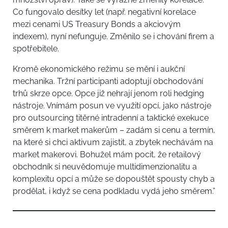
Co fungovalo desítky let (např. negativní korelace
mezi cenami US Treasury Bonds a akciovým
indexem), nyní nefunguje. Změnilo se i chování firem a
spotřebitele.
Kromě ekonomického režimu se mění i aukční
mechanika. Tržní participanti adoptují obchodování
trhů skrze opce. Opce již nehrají jenom roli hedging
nástroje. Vnímám posun ve využití opcí, jako nástroje
pro outsourcing titěrné intradenní a taktické exekuce
směrem k market makerům – zadám si cenu a termín,
na které si chci aktivum zajistit, a zbytek nechávám na
market makerovi. Bohužel mám pocit, že retailový
obchodník si neuvědomuje multidimenzionalitu a
komplexitu opcí a může se dopouštět spousty chyb a
prodělat, i když se cena podkladu vydá jeho směrem.”