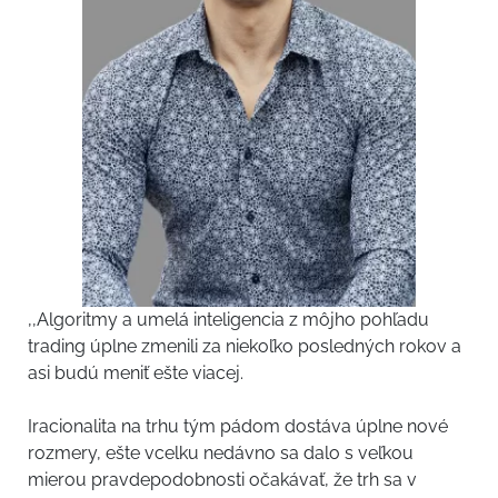
,,Algoritmy a umelá inteligencia z môjho pohľadu
trading úplne zmenili za niekoľko posledných rokov a
asi budú meniť ešte viacej.
Iracionalita na trhu tým pádom dostáva úplne nové
rozmery, ešte vcelku nedávno sa dalo s veľkou
mierou pravdepodobnosti očakávať, že trh sa v