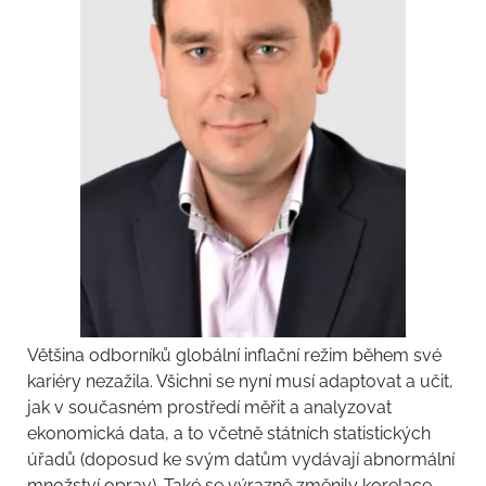
Většina odborníků globální inflační režim během své
kariéry nezažila. Všichni se nyní musí adaptovat a učit,
jak v současném prostředí měřit a analyzovat
ekonomická data, a to včetně státních statistických
úřadů (doposud ke svým datům vydávají abnormální
množství oprav). Také se výrazně změnily korelace.