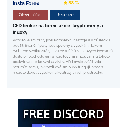
88 %
Insta Forex
Otevřít účet
Recenze
CFD broker na forex, akcie, kryptoměny a
indexy
Rozdílové smlouvy jsou komplexní nástroje a v důsledku
použití finanční páky jsou spojeny s vysokým rizikem
rychlého vzniku ztráty. U 81.62 % účtů retailových investorů
došlo při obchodování s rozdílovými smlouvami u tohoto
poskytovatele ke vzniku ztráty. Měli byste zvážit, zda
rozumíte tomu, jak rozdílové smlouvy fungují, a zda si
můžete dovolit vysoké riziko ztráty svých prostředků.