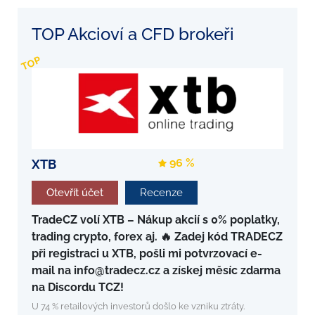
TOP Akcioví a CFD brokeři
TOP
96 %
XTB
Otevřít účet
Recenze
TradeCZ volí XTB – Nákup akcií s 0% poplatky,
trading crypto, forex aj. 🔥 Zadej kód TRADECZ
při registraci u XTB, pošli mi potvrzovací e-
mail na info@tradecz.cz a získej měsíc zdarma
na Discordu TCZ!
U 74 % retailových investorů došlo ke vzniku ztráty.