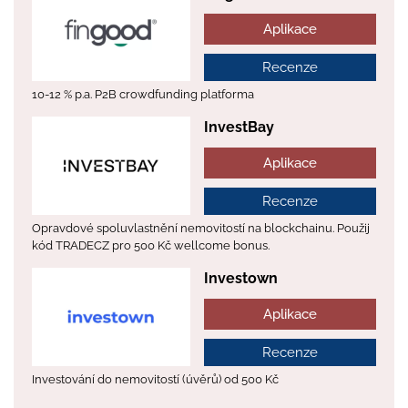
Aplikace
Recenze
10-12 % p.a. P2B crowdfunding platforma
InvestBay
Aplikace
Recenze
Opravdové spoluvlastnění nemovitostí na blockchainu. Použij
kód TRADECZ pro 500 Kč wellcome bonus.
Investown
Aplikace
Recenze
Investování do nemovitostí (úvěrů) od 500 Kč