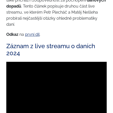
také přichází i zodpovědnost za pochopení
daňových
dopadů
. Tento článek popisuje druhou část live
streamu, ve kterém Petr Plecháč a Matěj Nešleha
probírali nejčastější otázky ohledně problematiky
daní.
Odkaz
na
první díl
.
Záznam z live streamu o daních
2024