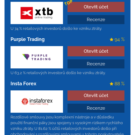
TOP
Otevřít účet
Recenze
U 74 % retailových investorů došlo ke vzniku ztráty.
Purple Trading
94 %
Otevřít účet
Recenze
U 63,2 % retailových investorů došlo ke vzniku ztráty.
Insta Forex
88 %
Otevřít účet
Recenze
Rozdílové smlouvy jsou komplexní nástroje a v důsledku
použití finanční páky jsou spojeny s vysokým rizikem rychlého
vzniku ztráty. U 81.62 % účtů retailových investorů došlo při
obchodování s rozdílovými smlouvami u tohoto poskytovatele