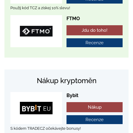
Použij kód TCZ a získej 10% slevu!
FTMO
Jdu do toho!
Recenze
Nákup kryptoměn
Bybit
Nákup
Recenze
S kódem TRADECZ očekávejte bonusy!