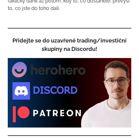
fakticky danit až potom, kdy to, co dostanete, převýší
to, co jste do toho dali.
Přidejte se do uzavřené trading/investiční
skupiny na Discordu!