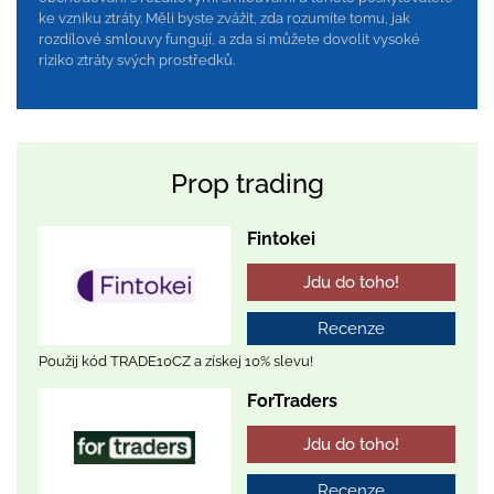
ke vzniku ztráty. Měli byste zvážit, zda rozumíte tomu, jak
rozdílové smlouvy fungují, a zda si můžete dovolit vysoké
riziko ztráty svých prostředků.
Prop trading
Fintokei
Jdu do toho!
Recenze
Použij kód TRADE10CZ a získej 10% slevu!
ForTraders
Jdu do toho!
Recenze