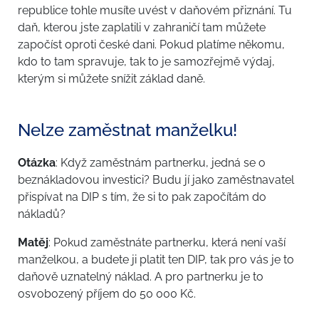
republice tohle musíte uvést v daňovém přiznání. Tu
daň, kterou jste zaplatili v zahraničí tam můžete
započíst oproti české dani. Pokud platíme někomu,
kdo to tam spravuje, tak to je samozřejmě výdaj,
kterým si můžete snížit základ daně.
Nelze zaměstnat manželku!
Otázka
: Když zaměstnám partnerku, jedná se o
beznákladovou investici? Budu jí jako zaměstnavatel
přispívat na DIP s tím, že si to pak započítám do
nákladů?
Matěj
: Pokud zaměstnáte partnerku, která není vaší
manželkou, a budete ji platit ten DIP, tak pro vás je to
daňově uznatelný náklad. A pro partnerku je to
osvobozený příjem do 50 000 Kč.