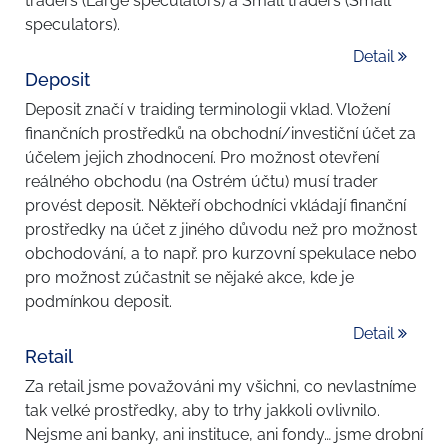
traders (Large speculators) a Small traders (Small
speculators).
Detail
Deposit
Deposit značí v traiding terminologii vklad. Vložení
finančních prostředků na obchodní/investiční účet za
účelem jejich zhodnocení. Pro možnost otevření
reálného obchodu (na Ostrém účtu) musí trader
provést deposit. Někteří obchodníci vkládají finanční
prostředky na účet z jiného důvodu než pro možnost
obchodování, a to např. pro kurzovní spekulace nebo
pro možnost zúčastnit se nějaké akce, kde je
podmínkou deposit.
Detail
Retail
Za retail jsme považováni my všichni, co nevlastníme
tak velké prostředky, aby to trhy jakkoli ovlivnilo.
Nejsme ani banky, ani instituce, ani fondy… jsme drobní