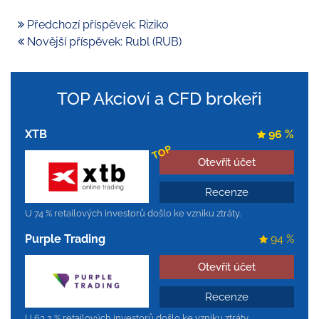
Předchozí příspěvek: Riziko
Novější příspěvek: Rubl (RUB)
TOP Akcioví a CFD brokeři
XTB
96 %
TOP
Otevřít účet
Recenze
U 74 % retailových investorů došlo ke vzniku ztráty.
Purple Trading
94 %
Otevřít účet
Recenze
U 63,2 % retailových investorů došlo ke vzniku ztráty.