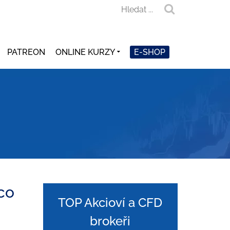
PATREON
ONLINE KURZY
E-SHOP
co
TOP Akcioví a CFD
brokeři