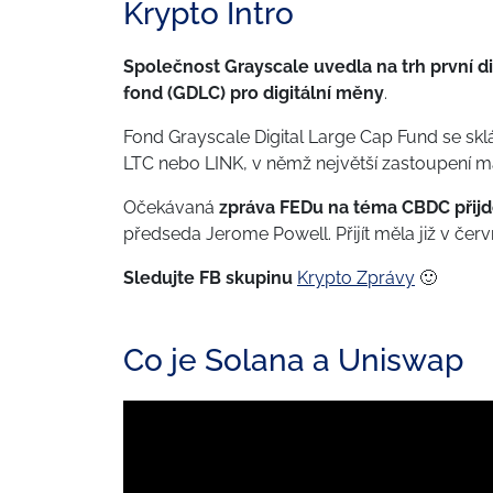
Krypto Intro
Společnost Grayscale uvedla na trh první di
fond (GDLC) pro digitální měny
.
Fond Grayscale Digital Large Cap Fund se sk
LTC nebo LINK, v němž největší zastoupení má
Očekávaná
zpráva FEDu na téma CBDC přijde
předseda Jerome Powell. Přijít měla již v červ
Sledujte FB skupinu
Krypto Zprávy
🙂
Co je Solana a Uniswap