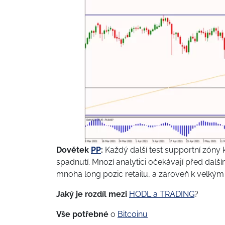
Dovětek
PP
:
Každý další test supportní zóny 
spadnutí. Mnozí analytici očekávají před dal
mnoha long pozic retailu, a zároveň k velký
Jaký je rozdíl mezi
HODL a TRADING
?
Vše potřebné
o
Bitcoinu