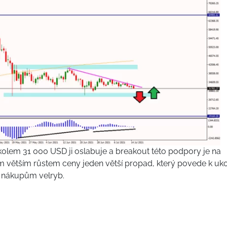
kolem 31 000 USD ji oslabuje a breakout této podpory je na
ším větším růstem ceny jeden větší propad, který povede k uk
m nákupům velryb.