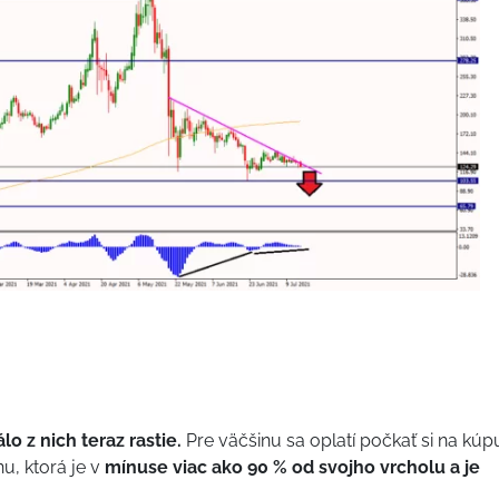
o z nich teraz rastie.
Pre väčšinu sa oplatí počkať si na kúp
u, ktorá je v
mínuse viac ako 90 % od svojho vrcholu a je