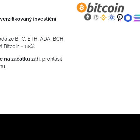
verzifikovaný investiční
ládá ze BTC, ETH, ADA, BCH,
 Bitcoin – 68%.
 na začátku září
, prohlásil
nu.