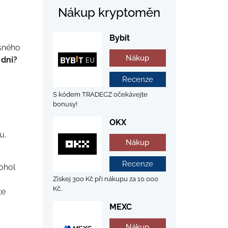
Nákup kryptoměn
Bybit
asného
Nákup
 dni?
Recenze
S kódem TRADECZ očekávejte
bonusy!
OKX
u,
Nákup
Recenze
ohol
Získej 300 Kč při nákupu za 10 000
Kč.
te
MEXC
Nákup