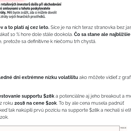
 a to platí aj cez leto.
Síce je na nich teraz stranovka bez j
ákať 10 % hore dole stále dookola.
Čo sa stane ale najbližšie
pretože sa definitívne k niečomu trh chystá.
edné dni extrémne nízku volatilitu
ako môžete vidieť z graf
estovanie supportu $28k
a potenciálne aj jeho breakout a m
 z roku
2018 na cene $20k
. To by ale cena musela padnúť
 keď tak nakúpili prvú pozíciu na supporte $28k a nechali si eš
20k.