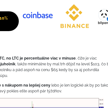
 10%
BTC, no LTC je percentuálne viac v mínuse
, čiže je viac
ojuholník
, takže minimálne by mal trh dôjsť na level $103, čo 
uholníku a pád aspoň na cenu $65 kedy by sa aj potvrdila
kúpu.
te s nákupom na lepšej ceny
lebo je len logické ak by po ta
avý pokles ešte aspoň pár týždňov.