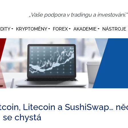
„Vaše podpora v tradingu a investování.“
DITY
KRYPTOMĚNY
FOREX
AKADEMIE
NÁSTROJE
tcoin, Litecoin a SushiSwap… ně
se chystá