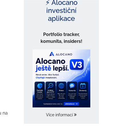
⚡️ Alocano
investiční
aplikace
Portfolio tracker,
komunita, insiders!
u na
Více informací