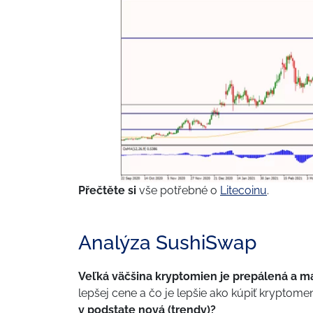
Přečtěte si
vše potřebné o
Litecoinu
.
Analýza SushiSwap
Veľká väčšina kryptomien je prepálená a mál
lepšej cene a čo je lepšie ako kúpiť kryptomen
v podstate nová (trendy)?