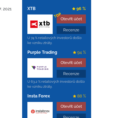
XTB
96 %
7. 2021
TOP
Otevřít účet
Recenze
U 74 % retailových investorů došlo
ke vzniku ztráty.
Purple Trading
94 %
Otevřít účet
Recenze
U 63,2 % retailových investorů došlo
ke vzniku ztráty.
Insta Forex
88 %
Otevřít účet
Recenze