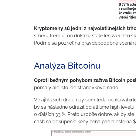
Kryptomeny sú jedni z najvolatilnejších trhov
smeru trendu, no dokážu stále len za 1 deň sk
Poďme sa pozrieť na pravdepodobné scenáre, 
Analýza Bitcoinu
Oproti bežným pohybom zažíva Bitcoin posl
pomaly ale isto ide stranovkovo nadol.
V najbližších dňoch by som teda očakával
ot
by sa následne odraziť od all time high levelu
o ďalších 33 %. Preto urobíte dobre, ak by ste
cash na dokúpenie keby cena padla ešte na $