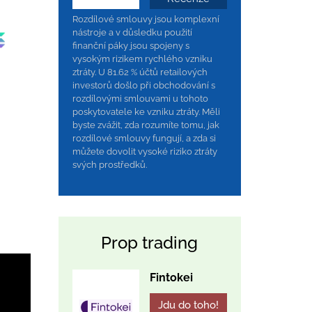
Rozdílové smlouvy jsou komplexní
nástroje a v důsledku použití
finanční páky jsou spojeny s
vysokým rizikem rychlého vzniku
ztráty. U 81.62 % účtů retailových
investorů došlo při obchodování s
rozdílovými smlouvami u tohoto
poskytovatele ke vzniku ztráty. Měli
byste zvážit, zda rozumíte tomu, jak
rozdílové smlouvy fungují, a zda si
můžete dovolit vysoké riziko ztráty
svých prostředků.
Prop trading
Fintokei
Jdu do toho!