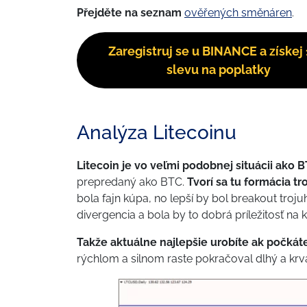
Přejděte na seznam
ověřených směnáren
.
Zaregistruj se u BINANCE a získej
slevu na poplatky
Analýza Litecoinu
Litecoin je vo veľmi podobnej situácii ako 
prepredaný ako BTC.
Tvorí sa tu formácia tr
bola fajn kúpa, no lepší by bol breakout troj
divergencia a bola by to dobrá príležitosť na 
Takže aktuálne najlepšie urobíte ak počká
rýchlom a silnom raste pokračoval dlhý a krv