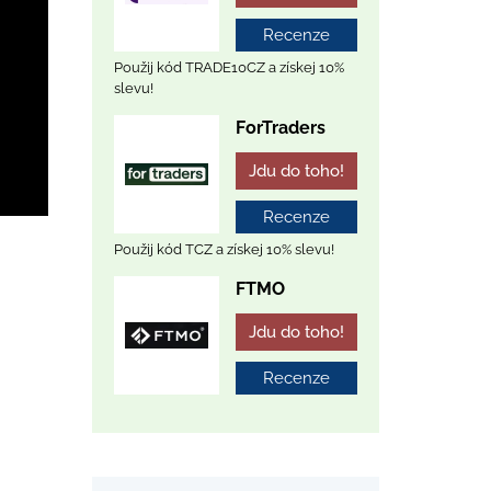
Recenze
Použij kód TRADE10CZ a získej 10%
slevu!
ForTraders
Jdu do toho!
Recenze
Použij kód TCZ a získej 10% slevu!
FTMO
Jdu do toho!
Recenze