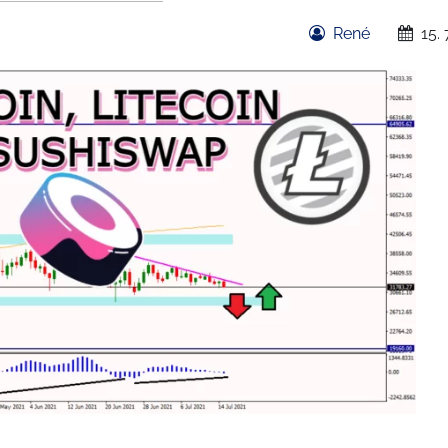
René
15. 