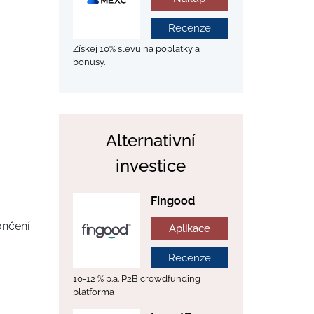
Recenze
Získej 10% slevu na poplatky a
bonusy.
Alternativní
investice
Fingood
ončení
Aplikace
Recenze
10-12 % p.a. P2B crowdfunding
platforma