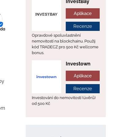
InvestBay
Aplikace
Recenze
Opravdové spoluvlastnění
nemovitostí na blockchainu. Použij
kód TRADECZ pro 500 Kč wellcome
bonus.
Investown
Aplikace
by
Recenze
Investování do nemovitostí (úvěrů)
od 500 Kč
kom