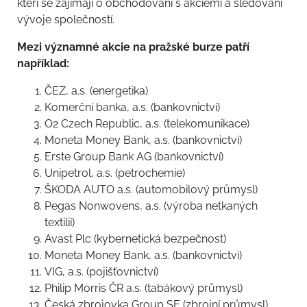
kteří se zajímají o obchodování s akciemi a sledování
vývoje společností.
Mezi významné akcie na pražské burze patří
například:
ČEZ, a.s. (energetika)
Komerční banka, a.s. (bankovnictví)
O2 Czech Republic, a.s. (telekomunikace)
Moneta Money Bank, a.s. (bankovnictví)
Erste Group Bank AG (bankovnictví)
Unipetrol, a.s. (petrochemie)
ŠKODA AUTO a.s. (automobilový průmysl)
Pegas Nonwovens, a.s. (výroba netkaných
textilií)
Avast Plc (kybernetická bezpečnost)
Moneta Money Bank, a.s. (bankovnictví)
VIG, a.s. (pojišťovnictví)
Philip Morris ČR a.s. (tabákový průmysl)
Česká zbrojovka Group SE (zbrojní průmysl)