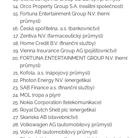
Orco Property Group S.A. (realitní společnost)
Fortuna Entertainment Group N.V. (herní
průmysl)
Česká spořitelna, a.s. (bankovnictví)
Zentiva N.V. (farmaceutický průmysl)
Home Credit B.V. (finanční služby)
Vienna Insurance Group AG (pojišťovnictví)
FORTUNA ENTERTAINMENT GROUP N.V. (herní
průmysl)
Kofola, a.s. (nápojový průmysl)
Photon Energy N.V. (energetika)
SAB Finance a.s. (finanční služby)
MOL (ropa a plyn)
Nokia Corporation (telekomunikace)
Royal Dutch Shell plc (energetika)
Skanska AB (stavebnictví)
Volkswagen AG (automobilový průmysl)
Volvo AB (automobilový průmysl)