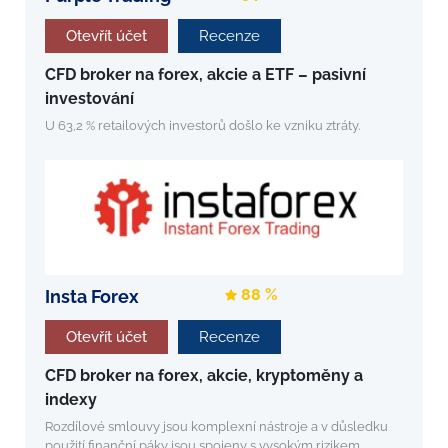
Otevřít účet
Recenze
CFD broker na forex, akcie a ETF – pasivní
investování
U 63,2 % retailových investorů došlo ke vzniku ztráty.
88 %
Insta Forex
Otevřít účet
Recenze
CFD broker na forex, akcie, kryptoměny a
indexy
Rozdílové smlouvy jsou komplexní nástroje a v důsledku
použití finanční páky jsou spojeny s vysokým rizikem