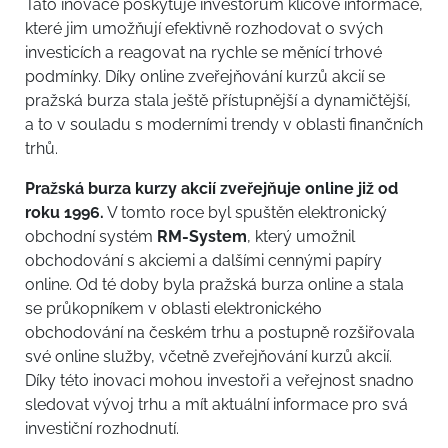
Tato inovace poskytuje investorům klíčové informace,
které jim umožňují efektivně rozhodovat o svých
investicích a reagovat na rychle se měnící trhové
podmínky. Díky online zveřejňování kurzů akcií se
pražská burza stala ještě přístupnější a dynamičtější,
a to v souladu s moderními trendy v oblasti finančních
trhů.
Pražská burza kurzy akcií zveřejňuje online již od
roku 1996.
V tomto roce byl spuštěn elektronický
obchodní systém
RM-System
, který umožnil
obchodování s akciemi a dalšími cennými papíry
online. Od té doby byla pražská burza online a stala
se průkopníkem v oblasti elektronického
obchodování na českém trhu a postupně rozšiřovala
své online služby, včetně zveřejňování kurzů akcií.
Díky této inovaci mohou investoři a veřejnost snadno
sledovat vývoj trhu a mít aktuální informace pro svá
investiční rozhodnutí.