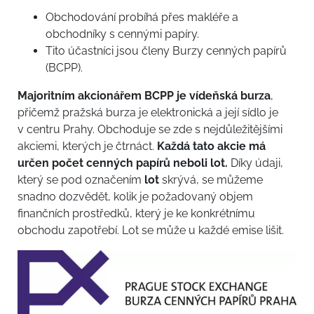
Obchodování probíhá přes makléře a
obchodníky s cennými papíry.
Tito účastníci jsou členy Burzy cenných papírů
(BCPP).
Majoritním akcionářem BCPP je vídeňská burza
,
přičemž pražská burza je elektronická a její sídlo je
v centru Prahy. Obchoduje se zde s nejdůležitějšími
akciemi, kterých je čtrnáct.
Každá tato akcie má
určen počet cenných papírů neboli lot.
Díky údaji,
který se pod označením
lot
skrývá, se můžeme
snadno dozvědět, kolik je požadovaný objem
finančních prostředků, který je ke konkrétnímu
obchodu zapotřebí. Lot se může u každé emise lišit.