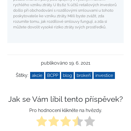
rychlého vzniku ztráty. U 81.62 % účtů retailových investorů
došlo při obchodování s rozdílovými smlouvami u tohoto
poskytovatele ke vzniku ztráty. Měli byste zvážit, zda
rozumíte tomu, jak rozdílové smlouvy fungují, a zda si
můžete dovolit vysoké riziko ztráty svých prostředků.
publikováno 19. 6. 2021
Štítky:
akcie
BCPP
blog
brokeři
investice
Jak se Vám líbil tento příspěvek?
Pro hodnocení klikněte na hvězdy.