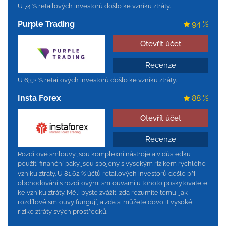
U 74 % retailových investorů došlo ke vzniku ztráty.
Purple Trading
94 %
Otevřít účet
Recenze
U 63,2 % retailových investorů došlo ke vzniku ztráty.
Insta Forex
88 %
Otevřít účet
Recenze
Rozdílové smlouvy jsou komplexní nástroje a v důsledku
použití finanční páky jsou spojeny s vysokým rizikem rychlého
vzniku ztráty. U 81.62 % účtů retailových investorů došlo při
obchodování s rozdílovými smlouvami u tohoto poskytovatele
ke vzniku ztráty. Měli byste zvážit, zda rozumíte tomu, jak
rozdílové smlouvy fungují, a zda si můžete dovolit vysoké
riziko ztráty svých prostředků.