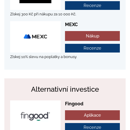
Recenze
Získej 300 Kč při nákupu za 10 000 Kč.
MEXC
Nákup
Recenze
Získej 10% slevu na poplatky a bonusy.
Alternativní investice
Fingood
Aplikace
Recenze