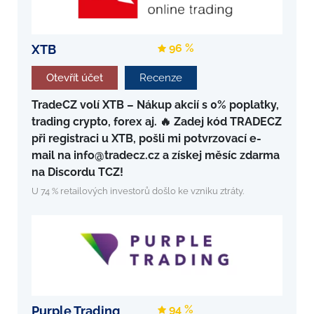
96 %
XTB
Otevřít účet
Recenze
TradeCZ volí XTB – Nákup akcií s 0% poplatky,
trading crypto, forex aj. 🔥 Zadej kód TRADECZ
při registraci u XTB, pošli mi potvrzovací e-
mail na info@tradecz.cz a získej měsíc zdarma
na Discordu TCZ!
U 74 % retailových investorů došlo ke vzniku ztráty.
94 %
Purple Trading