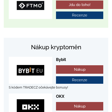
Jdu do toho!
Recenze
Nákup kryptoměn
Bybit
Nákup
Recenze
S kódem TRADECZ očekávejte bonusy!
OKX
Nákup