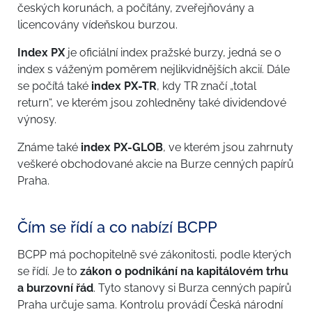
českých korunách, a počítány, zveřejňovány a
licencovány vídeňskou burzou.
Index PX
je oficiální index pražské burzy, jedná se o
index s váženým poměrem nejlikvidnějších akcií. Dále
se počítá také
index PX-TR
, kdy TR značí „total
return“, ve kterém jsou zohledněny také dividendové
výnosy.
Známe také
index PX-GLOB
, ve kterém jsou zahrnuty
veškeré obchodované akcie na Burze cenných papírů
Praha.
Čím se řídí a co nabízí BCPP
BCPP má pochopitelně své zákonitosti, podle kterých
se řídí. Je to
zákon o podnikání na kapitálovém trhu
a burzovní řád
. Tyto stanovy si Burza cenných papírů
Praha určuje sama. Kontrolu provádí Česká národní