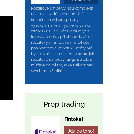
Rozdílové smlouvy jsou komplexní
nástroje a v důsledku použití
finanční páky jsou spojeny s
vysokým rizikem rychlého vzniku
ztráty. U 81.62 % účtů retailových
investorů došlo při obchodování s
rozdílovými smlouvami u tohoto
poskytovatele ke vzniku ztráty. Měli
byste zvážit, zda rozumíte tomu, jak
rozdílové smlouvy fungují, a zda si
můžete dovolit vysoké riziko ztráty
svých prostředků.
Prop trading
Fintokei
Jdu do toho!