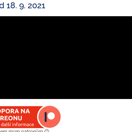
 18. 9. 2021
všem mým patronům 🙂