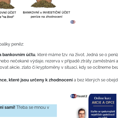
alíky peněz:
na bankovním účtu
, které máme tzv. na život. Jedná se o pení
 nebo nečekané výdaje, rezerva v případě ztráty zaměstnání 
t akcie, zlato či kryptoměny v situaci, kdy se ocitneme be
ance, které jsou určeny k zhodnocení
a bez kterých se obej
mi sami!
Třeba se mnou v