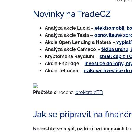
Novinky na TradeCZ
Analýza akcie Lucid
–
elektromobil, k
Analýza akcie Tesla
–
obnovitelné zdr
Akcie Open Lending a Natera
–
vyplat
Analýza akcie Cameco
–
těžba uranu, 
Kryptoměna Raydium
–
small cap z TO
Akcie Enbridge
–
investice do ropy, p
Akcie Tellurian –
riziková investice do
Přečtěte si
recenzi
brokera XTB
.
Jak se připravit na finanční
Nenechte se mýlit, na krizi na finančních trz