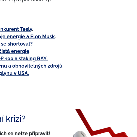
onkurent Tesly
.
oje energie a Elon Musk
.
í se shortovat?
čistá energie
.
P 100 a staking RAY.
lynu a obnovitelných zdrojů.
 plynu v USA.
 krizi?
ích se nelze připravit!