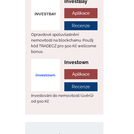
InvestBay
Aplikace
Recenze
Opravdové spoluvlastnění
nemovitostí na blockchainu. Použij
kód TRADECZ pro 500 Kč wellcome
bonus.
Investown
Aplikace
Recenze
Investování do nemovitostí (úvěrů)
od 500 Kč