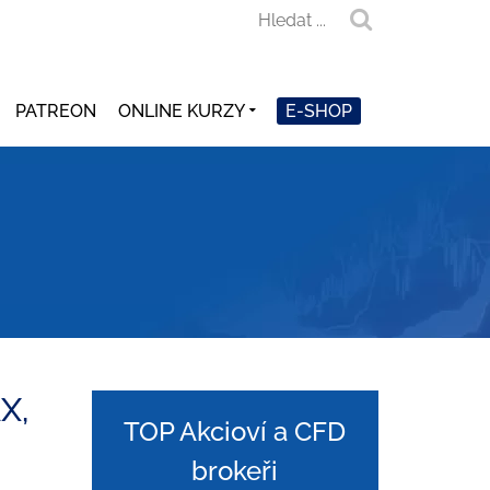
PATREON
ONLINE KURZY
E-SHOP
X,
TOP Akcioví a CFD
brokeři