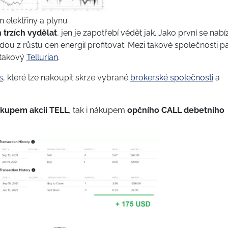
n elektřiny a plynu
 trzích vydělat
, jen je zapotřebí vědět jak. Jako první se nabíz
udou z růstu cen energií profitovat. Mezi takové společnosti pa
takový
Tellurian
.
s
, které lze nakoupit skrze vybrané
brokerské společnosti
a
kupem akcií TELL
, tak i nákupem
opčního CALL debetního