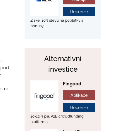
Recenze
Získej 10% slevu na poplatky a
bonusy.
Alternativní
ze
apod.
investice
z
Fingood
deme
Aplikace
Recenze
10-12 % p.a. P2B crowdfunding
platforma