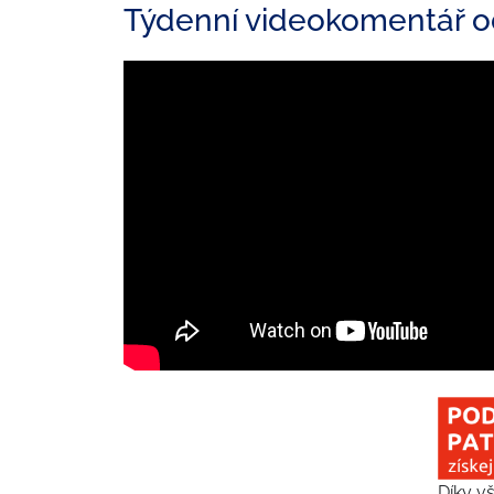
Týdenní videokomentář od
Díky 