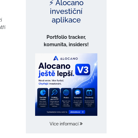
⚡️ Alocano
investiční
aplikace
í
tří
Portfolio tracker,
komunita, insiders!
Více informací