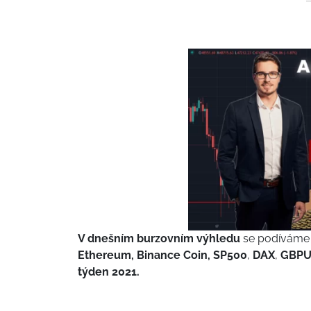
V dnešním burzovním výhledu
se podíváme o
Ethereum, Binance Coin, SP500
,
DAX
,
GBPUS
týden 2021.