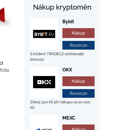
Nákup kryptoměn
Bybit
Nákup
Recenze
S kódem TRADECZ očekávejte
bonusy!
ci
OKX
folia
Nákup
Recenze
Získej 300 Kč při nákupu za 10 000
Kč.
MEXC
Nákup