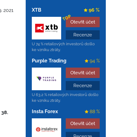
XTB
96 %
9. 2021
TOP
Otevřít účet
Recenze
U 74 % retailových investorů došlo
ke vzniku ztráty.
Purple Trading
94 %
Otevřít účet
Recenze
U 63,2 % retailových investorů došlo
ke vzniku ztráty.
Insta Forex
88 %
 38.
Otevřít účet
Recenze