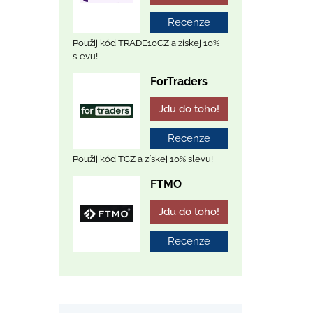
Recenze
Použij kód TRADE10CZ a získej 10%
slevu!
ForTraders
Jdu do toho!
Recenze
Použij kód TCZ a získej 10% slevu!
FTMO
Jdu do toho!
Recenze