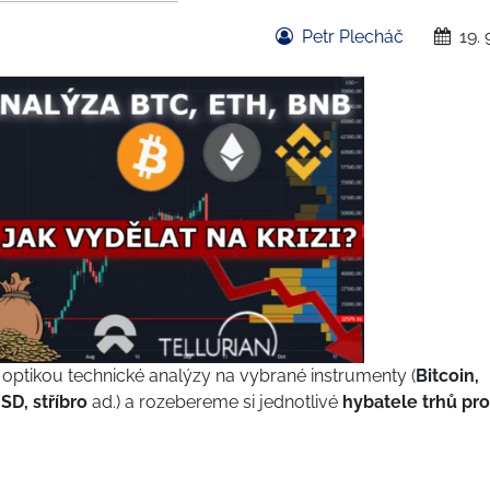
Petr Plecháč
19. 
ptikou technické analýzy na vybrané instrumenty (
Bitcoin,
D, stříbro
ad.) a rozebereme si jednotlivé
hybatele trhů pro